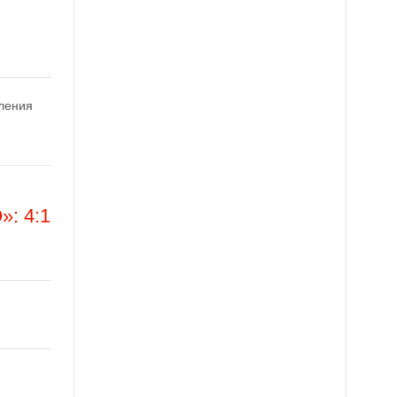
вления
: 4:1