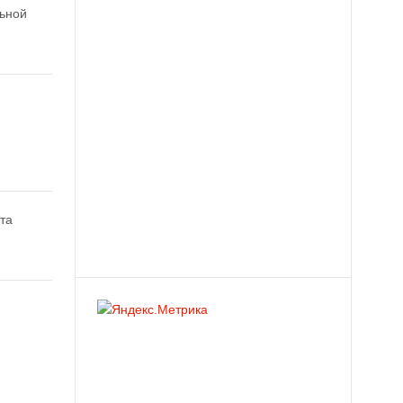
ьной
эта