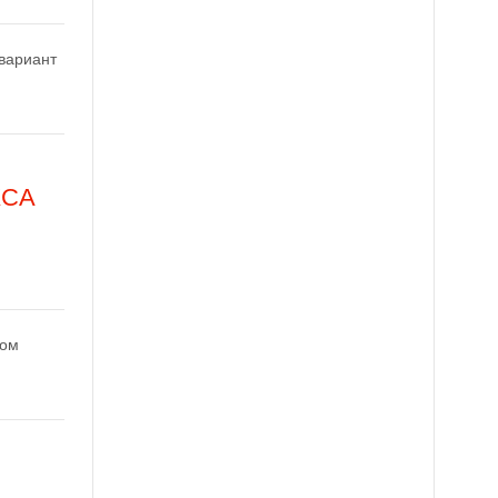
 вариант
КСА
ном