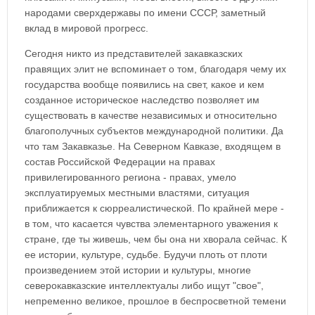
народами сверхдержавы по имени СССР, заметный
вклад в мировой прогресс.
Сегодня никто из представителей закавказских
правящих элит не вспоминает о том, благодаря чему их
государства вообще появились на свет, какое и кем
созданное историческое наследство позволяет им
существовать в качестве независимых и относительно
благополучных субъектов международной политики. Да
что там Закавказье. На Северном Кавказе, входящем в
состав Российской Федерации на правах
привилегированного региона - правах, умело
эксплуатируемых местными властями, ситуация
приближается к сюрреалистической. По крайней мере -
в том, что касается чувства элементарного уважения к
стране, где ты живешь, чем бы она ни хворала сейчас. К
ее истории, культуре, судьбе. Будучи плоть от плоти
произведением этой истории и культуры, многие
северокавказские интеллектуалы либо ищут "свое",
непременно великое, прошлое в беспросветной темени