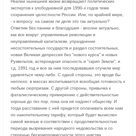
Реалии нынешней жизни возвращают политических
экспертов к злободневной для 1990-х годов теме
сохранения целостности России. Или, по крайней мере,
- к вопросу: на самом ли деле это так актуально?
Ответим без паники и благодушия - вполне актуально,
как все вокруг: управляемые революции и
неуправляемый капитализм, упразднение
несостоятельных государств и раздел состоятельных,
новая Великая депрессия без "нового курса" и новых
Рузвельтов, астероидная опасность и "скрип Земли", и
т.д. 1991 год и все за ним последовавшее отучили мир
удивляться чему-либо. С одной стороны, это вроде бы
неплохо: в массах воспитывается всеобщая готовность к
любым сюрпризам. С другой стороны, привычка к
фаталистическому примирению с действительностью
хороша до тех пор, пока она не надоест обществу. И
тогда расставание с ней придется оплачивать всем нам
по накопительному тарифу, который будет вычислен
самой жизнью в соответствии с продолжительностью
периода вызревания народного недовольства и со
степенью бескомпромиссности этого чувства.