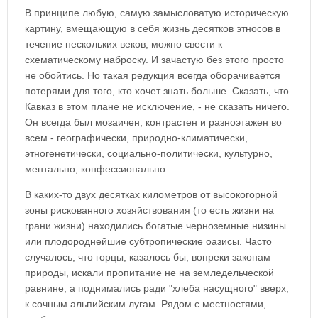
В принципе любую, самую замысловатую историческую
картину, вмещающую в себя жизнь десятков этносов в
течение нескольких веков, можно свести к
схематическому наброску. И зачастую без этого просто
не обойтись. Но такая редукция всегда оборачивается
потерями для того, кто хочет знать больше. Сказать, что
Кавказ в этом плане не исключение, - не сказать ничего.
Он всегда был мозаичен, контрастен и разноэтажен во
всем - географически, природно-климатически,
этногенетически, социально-политически, культурно,
ментально, конфессионально.
В каких-то двух десятках километров от высокогорной
зоны рискованного хозяйствования (то есть жизни на
грани жизни) находились богатые черноземные низины
или плодороднейшие субтропические оазисы. Часто
случалось, что горцы, казалось бы, вопреки законам
природы, искали пропитание не на земледельческой
равнине, а поднимались ради "хлеба насущного" вверх,
к сочным альпийским лугам. Рядом с местностями,