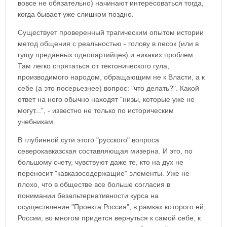
вовсе не обязательно) начинают интересоваться тогда,
когда бывает уже слишком поздно.
Существует проверенный трагическим опытом истории
метод общения с реальностью - голову в песок (или в
гущу преданных однопартийцев) и никаких проблем.
Там легко спрятаться от тектонического гула,
производимого народом, обращающим не к Власти, а к
себе (а это посерьезнее) вопрос: "что делать?". Какой
ответ на него обычно находят "низы, которые уже не
могут...", - известно не только по историческим
учебникам.
В глубинной сути этого "русского" вопроса
северокавказская составляющая мизерна. И это, по
большому счету, чувствуют даже те, кто на дух не
переносит "кавказосодержащие" элементы. Уже не
плохо, что в обществе все больше согласия в
понимании безальтернативности курса на
осуществление "Проекта Россия", в рамках которого ей,
России, во многом придется вернуться к самой себе, к