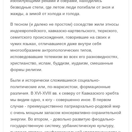
изобилующими реками и озерами, находились
безводные степи, где летом люди погибали от зноя и
жажды, а зимой от холода и голода.
В тесном (и далеко не простом) соседстве жили этносы
индоевропейского, кавказско-картвельского, тюркского,
семитского происхождения, говорившие на своих и
чужих языках, отличавшиеся даже внутри себя
многообразием антропологических типов,
исповедовавшие тотемизм во всех его разновидностях,
христианство, ислам, буддизм, иудаизм, смешанные
формы религии.
Были и исторически сложившиеся социально-
политические или, по-марксистски, формационные
различия. В XVI-XVIII вв. к северу от Кавказского хребта
мы видим одно, к югу - совершенно иное. В первом
случае - преимущественно патриархально-родовой мир
с очень мощным запасом консервативно-охранительной
энергии. Во втором, - довольно развитую феодально-
государственную систему, урбанистическую культуру,