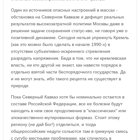
Один из источников опасных настроений в массах -
обстановка на Северном Кавказе и дефицит реальных
результатов высокозатратной политики Москвы даже в
решении задачи сохранения статус-кво, не говоря уже о
позитивной динамике. Сегодня нельзя упрекнуть Кремль
(как это можно было сделать в начале 1990-х) в
отсутствии субъективно-искреннего стремления
разрядить напряжение. Беда в том, что ни кремлевская
власть, ни кто другой не знают, как навести порядок в
отдельно взятой части беспорядочного государства. Да
и не могут знать, ибо такого рецепта не существует в
природе.
Пока Северный Кавказ хотя бы номинально остается в
составе Российской Федерации, все ее болезни будут
находить в нем свое продолжение в "классических" или
злокачественно-мутированных формах. Стоит этому
региону (не дай Бог!) отделиться, и тогда
общероссийские недуги сольются там в гремучую смесь
с сугубо местными проблемами, как случилось в