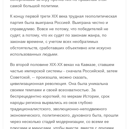
самой большой политики.
К концу первой трети XIX века трудная геополитическая
партия была выиграна Россией. Выиграна честно и
справедливо. Вовсе не потому, что победителей не
судят, а потому, что их судят по законам жанра, по
законам времени, с учетом всех необратимых
обстоятельств, сработавших объективно или искусно
использованных людьми.
Во второй половине XIX-XX веках на Кавказе, ставшем
частью имперской системы - сначала Российской, затем
Советской, -- произошла, можно сказать,
цивилизационная революция. Она была уникальна
своими темпами и своей всеохватностью. За
беспрецедентно короткий, по меркам Истории, срок
народы региона вырвались из оков глубоко
традиционалистского, эволюционно-неподвижного
экономического, политического, духовного быта, прошли
через несколько стадий модернизации, со всеми ее
плюсами и минусами, чтобы внести, вместе с другими