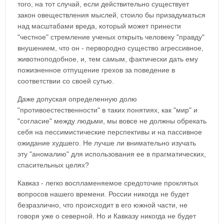
того, на тот случай, если действительно существует
закон овеществления мыслей, стоило бы призадуматься
над масштабами вреда, который может принести
"честное" стремление ученых открыть человеку "правду"
внушением, что он - первородно существо агрессивное,
животноподобное, и, тем самым, фактически дать ему
пожизненное отпущение грехов за поведение в
соответствии со своей сутью.
Даже допуская определенную долю
"противоестественности" в таких понятиях, как "мир" и
"согласие" между людьми, мы вовсе не должны обрекать
себя на пессимистические перспективы и на пассивное
ожидание худшего. Не лучше ли внимательно изучать
эту "аномалию" для использования ее в прагматических,
спасительных целях?
Кавказ - легко воспламеняемое средоточие проклятых
вопросов нашего времени. России никогда не будет
безразлично, что происходит в его южной части, не
говоря уже о северной. Но и Кавказу никогда не будет