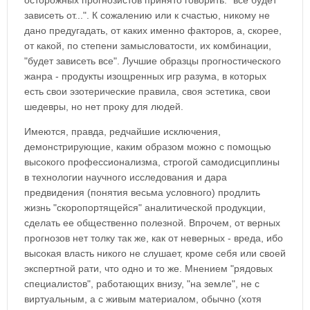
осторожных прогнозистов принято говорить: "все будет
зависеть от...". К сожалению или к счастью, никому не
дано предугадать, от каких именно факторов, а, скорее,
от какой, по степени замысловатости, их комбинации,
"будет зависеть все". Лучшие образцы прогностического
жанра - продукты изощренных игр разума, в которых
есть свои эзотерические правила, своя эстетика, свои
шедевры, но нет проку для людей.
Имеются, правда, редчайшие исключения,
демонстрирующие, каким образом можно с помощью
высокого профессионализма, строгой самодисциплины
в технологии научного исследования и дара
предвидения (понятия весьма условного) продлить
жизнь "скоропортящейся" аналитической продукции,
сделать ее общественно полезной. Впрочем, от верных
прогнозов нет толку так же, как от неверных - вреда, ибо
высокая власть никого не слушает, кроме себя или своей
экспертной рати, что одно и то же. Мнением "рядовых
специалистов", работающих внизу, "на земле", не с
виртуальным, а с живым материалом, обычно (хотя