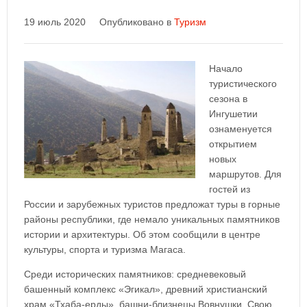
19 июль 2020
Опубликовано в
Туризм
Начало
туристического
сезона в
Ингушетии
ознаменуется
открытием
новых
маршрутов. Для
гостей из
России и зарубежных туристов предложат туры в горные
районы республики, где немало уникальных памятников
истории и архитектуры. Об этом сообщили в центре
культуры, спорта и туризма Магаса.
Среди исторических памятников: средневековый
башенный комплекс «Эгикал», древний христианский
храм «Тхаба-ерды», башни-близнецы Вовнушки. Свою