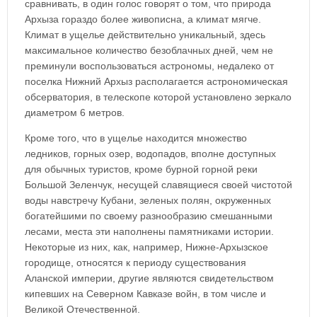
сравнивать, в один голос говорят о том, что природа
Архыза гораздо более живописна, а климат мягче.
Климат в ущелье действительно уникальный, здесь
максимальное количество безоблачных дней, чем не
преминули воспользоваться астрономы, недалеко от
поселка Нижний Архыз располагается астрономическая
обсерватория, в телескопе которой установлено зеркало
диаметром 6 метров.
Кроме того, что в ущелье находится множество
ледников, горных озер, водопадов, вполне доступных
для обычных туристов, кроме бурной горной реки
Большой Зеленчук, несущей славящиеся своей чистотой
воды навстречу Кубани, зеленых полян, окруженных
богатейшими по своему разнообразию смешанными
лесами, места эти наполнены памятниками истории.
Некоторые из них, как, например, Нижне-Архызское
городище, относятся к периоду существования
Аланской империи, другие являются свидетельством
кипевших на Северном Кавказе войн, в том числе и
Великой Отечественной.