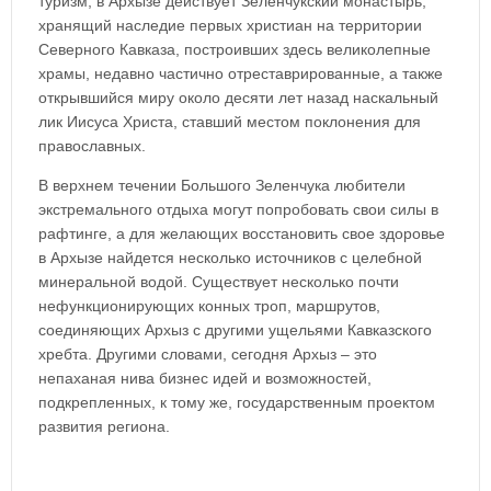
туризм, в Архызе действует Зеленчукский монастырь,
хранящий наследие первых христиан на территории
Северного Кавказа, построивших здесь великолепные
храмы, недавно частично отреставрированные, а также
открывшийся миру около десяти лет назад наскальный
лик Иисуса Христа, ставший местом поклонения для
православных.
В верхнем течении Большого Зеленчука любители
экстремального отдыха могут попробовать свои силы в
рафтинге, а для желающих восстановить свое здоровье
в Архызе найдется несколько источников с целебной
минеральной водой. Существует несколько почти
нефункционирующих конных троп, маршрутов,
соединяющих Архыз с другими ущельями Кавказского
хребта. Другими словами, сегодня Архыз – это
непаханая нива бизнес идей и возможностей,
подкрепленных, к тому же, государственным проектом
развития региона.