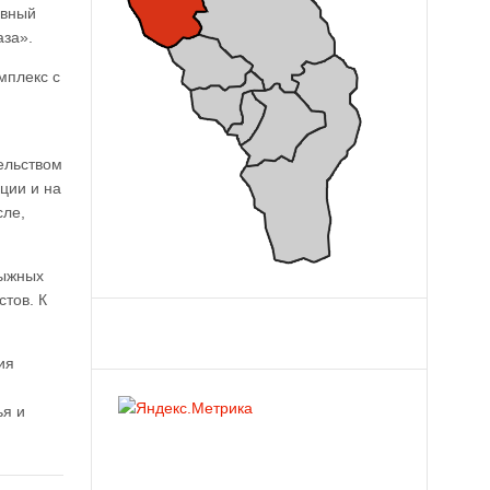
ивный
аза».
мплекс с
ельством
ции и на
сле,
лыжных
стов. К
ия
ья и