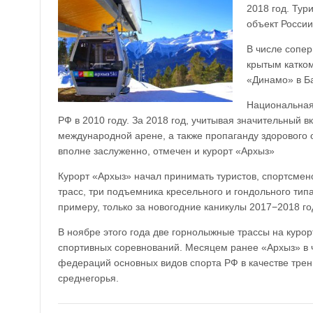
2018 год. Ту
объект России
В числе сопер
крытым катко
«Динамо» в Б
Национальная
РФ в 2010 году. За 2018 год, учитывая значительный в
международной арене, а также пропаганду здорового 
вполне заслуженно, отмечен и курорт «Архыз»
Курорт «Архыз» начал принимать туристов, спортсмен
трасс, три подъемника кресельного и гондольного типа
примеру, только за новогодние каникулы 2017−2018 го
В ноябре этого года две горнолыжные трассы на кур
спортивных соревнований. Месяцем ранее «Архыз» в ч
федераций основных видов спорта РФ в качестве трен
среднегорья.