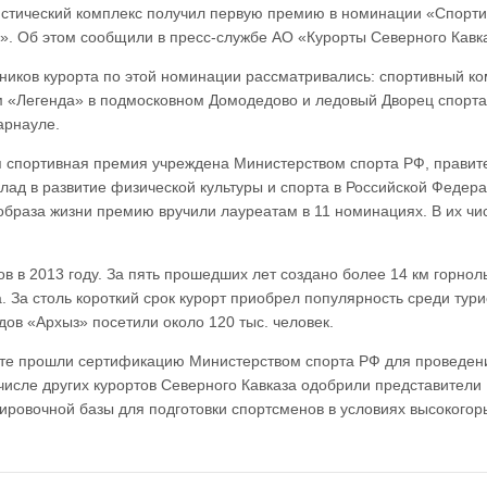
ристический комплекс получил первую премию в номинации «Спорт
». Об этом сообщили в пресс-службе АО «Курорты Северного Кавк
ников курорта по этой номинации рассматривались: спортивный ко
м «Легенда» в подмосковном Домодедово и ледовый Дворец спорта
арнауле.
 спортивная премия учреждена Министерством спорта РФ, правит
клад в развитие физической культуры и спорта в Российской Федера
образа жизни премию вручили лауреатам в 11 номинациях. В их чи
ов в 2013 году. За пять прошедших лет создано более 14 км горно
. За столь короткий срок курорт приобрел популярность среди тури
дов «Архыз» посетили около 120 тыс. человек.
орте прошли сертификацию Министерством спорта РФ для проведен
исле других курортов Северного Кавказа одобрили представители
ировочной базы для подготовки спортсменов в условиях высокогор