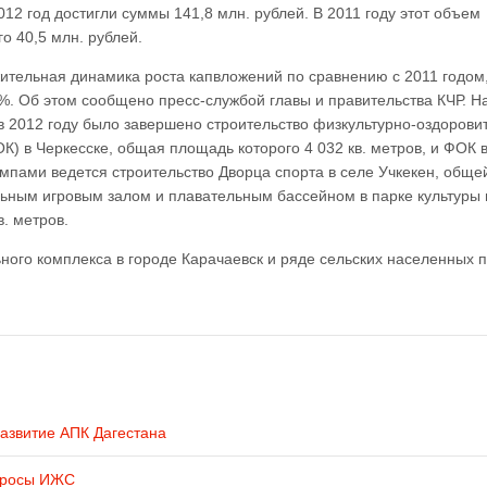
012 год достигли суммы 141,8 млн. рублей. В 2011 году этот объем
го 40,5 млн. рублей.
ительная динамика роста капвложений по сравнению с 2011 годом,
%. Об этом сообщено пресс-службой главы и правительства КЧР. Н
 в 2012 году было завершено строительство физкультурно-оздорови
К) в Черкесске, общая площадь которого 4 032 кв. метров, и ФОК 
пами ведется строительство Дворца спорта в селе Учкекен, обще
льным игровым залом и плавательным бассейном в парке культуры 
. метров.
ного комплекса в городе Карачаевск и ряде сельских населенных п
развитие АПК Дагестана
просы ИЖС