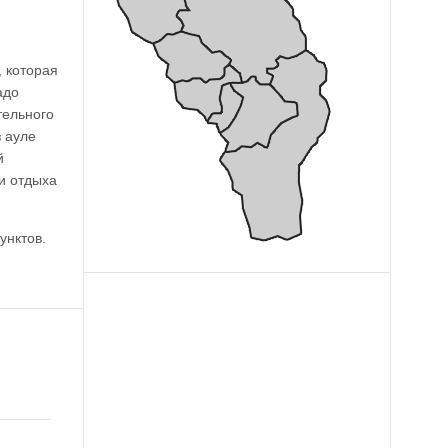
 которая
адо
тельного
в ауле
й
и отдыха
унктов.