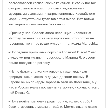
пользователей согласились с критикой. В своих постах
они рассказали о том, что и сами недовольны и
мусорными свалками, и загрязненностью Каспийского
моря, и отсутствием туалетов в том числе. Вот только
некоторые из комментов без купюр:
«Грязно у нас. Свалок много несанкционированных.
Чистоту бы навели к началу турсезона, чтоб потом не
говорили, что у нас везде мусор», - написала Alanushka.
«Последний приличный сортир в Грозном! И всё! У нас
лучше уж под кустик», - рассказала Марина Л. о своем
опыте поездок по региону.
«Ну по факту она истину говорит: такая красивая
природа, такие места, а до ума довести некому. В
Европе бы миллиарды зарабатывали на Дагестане, а у
нас в России туалет поставить не могут», - согласилась с
ней Dinara G.
«Приезжайте, мы очень рады гостям, только с собой
берите мусорные мешки и грабли. Может, стыдно станет