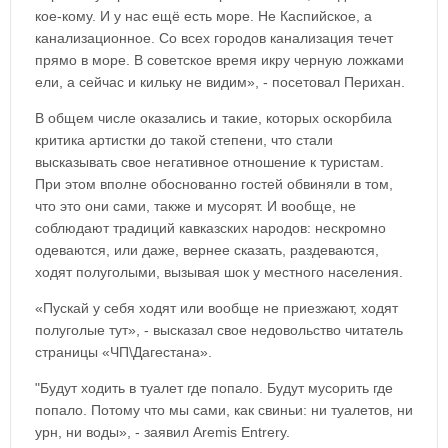
кое-кому. И у нас ещё есть море. Не Каспийское, а
канализационное. Со всех городов канализация течет
прямо в море. В советское время икру черную ложками
ели, а сейчас и кильку не видим», - посетовал Перихан.
В общем числе оказались и такие, которых оскорбила
критика артистки до такой степени, что стали
высказывать свое негативное отношение к туристам.
При этом вполне обоснованно гостей обвиняли в том,
что это они сами, также и мусорят. И вообще, не
соблюдают традиций кавказских народов: нескромно
одеваются, или даже, вернее сказать, раздеваются,
ходят полуголыми, вызывая шок у местного населения.
«Пускай у себя ходят или вообще не приезжают, ходят
полуголые тут», - высказал свое недовольство читатель
страницы «ЧП\Дагестана».
"Будут ходить в туалет где попало. Будут мусорить где
попало. Потому что мы сами, как свиньи: ни туалетов, ни
урн, ни воды», - заявил Aremis Entrery.