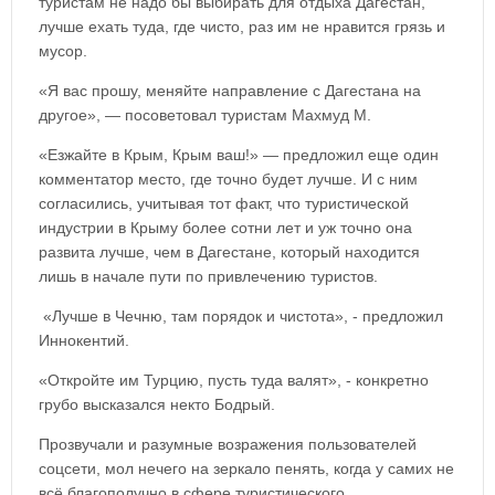
туристам не надо бы выбирать для отдыха Дагестан,
лучше ехать туда, где чисто, раз им не нравится грязь и
мусор.
«Я вас прошу, меняйте направление с Дагестана на
другое», — посоветовал туристам Махмуд М.
«Езжайте в Крым, Крым ваш!» — предложил еще один
комментатор место, где точно будет лучше. И с ним
согласились, учитывая тот факт, что туристической
индустрии в Крыму более сотни лет и уж точно она
развита лучше, чем в Дагестане, который находится
лишь в начале пути по привлечению туристов.
«Лучше в Чечню, там порядок и чистота», - предложил
Иннокентий.
«Откройте им Турцию, пусть туда валят», - конкретно
грубо высказался некто Бодрый.
Прозвучали и разумные возражения пользователей
соцсети, мол нечего на зеркало пенять, когда у самих не
всё благополучно в сфере туристического