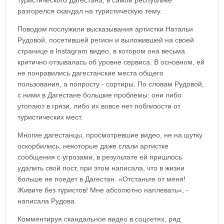
туристического Дагестана, в самой республике
разгорелся скандал на туристическую тему.
Поводом послужили высказывания артистки Натальи
Рудовой, посетившей регион и выложившей на своей
странице в Instagram видео, в котором она весьма
критично отзывалась об уровне сервиса. В основном, ей
не понравились дагестанские места общего
пользования, а попросту - сортиры. По словам Рудовой,
с ними в Дагестане большие проблемы: они либо
утопают в грязи, либо их вовсе нет поблизости от
туристических мест.
Многие дагестанцы, просмотревшие видео, не на шутку
оскорбились, некоторые даже слали артистке
сообщения с угрозами, в результате ей пришлось
удалить свой пост, при этом написала, что в жизни
больше не поедет в Дагестан. «Отстаньте от меня!
Живите без туристов! Мне абсолютно наплевать», -
написала Рудова.
Комментируя скандальное видео в соцсетях, ряд