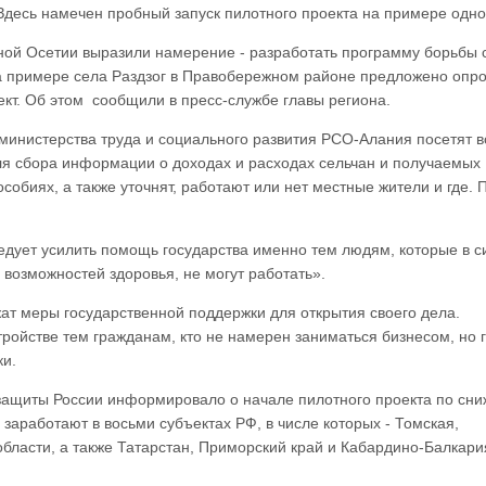
 Здесь намечен пробный запуск пилотного проекта на примере одно
ной Осетии выразили намерение - разработать программу борьбы 
а примере села Раздзог в Правобережном районе предложено опр
кт. Об этом сообщили в пресс-службе главы региона.
министерства труда и социального развития РСО-Алания посетят в
ля сбора информации о доходах и расходах сельчан и получаемых
собиях, а также уточнят, работают или нет местные жители и где. 
едует усилить помощь государства именно тем людям, которые в с
 возможностей здоровья, не могут работать».
жат меры государственной поддержки для открытия своего дела.
ройстве тем гражданам, кто не намерен заниматься бизнесом, но 
ки.
цзащиты России информировало о начале пилотного проекта по сн
заработают в восьми субъектах РФ, в числе которых - Томская,
бласти, а также Татарстан, Приморский край и Кабардино-Балкари