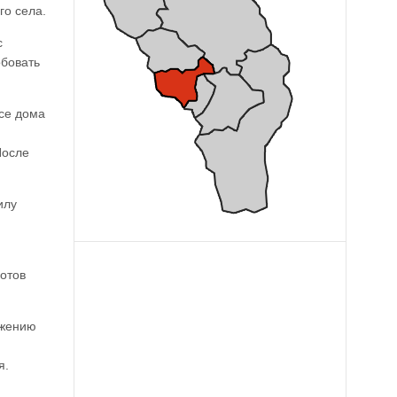
го села.
с
обовать
се дома
После
илу
готов
ижению
я.