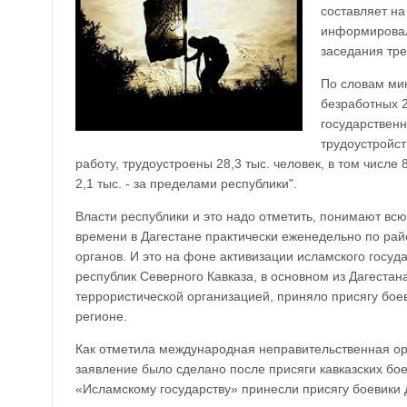
составляет на
информировал 
заседания тр
По словам мин
безработных 2
государственн
трудоустройст
работу, трудоустроены 28,3 тыс. человек, в том числе 
2,1 тыс. - за пределами республики".
Власти республики и это надо отметить, понимают вс
времени в Дагестане практически еженедельно по рай
органов. И это на фоне активизации исламского госуда
республик Северного Кавказа, в основном из Дагестан
террористической организацией, приняло присягу боев
регионе.
Как отметила международная неправительственная органи
заявление было сделано после присяги кавказских боев
«Исламскому государству» принесли присягу боевики 