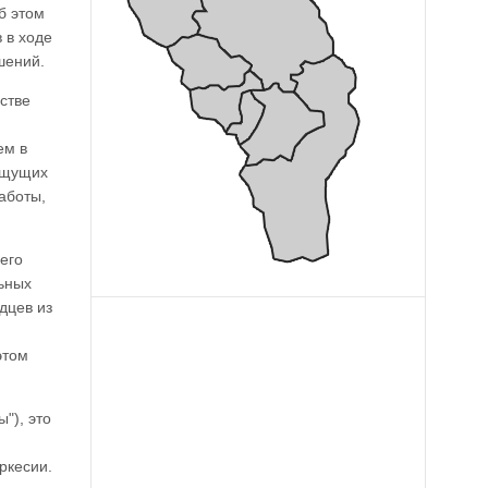
б этом
 в ходе
шений.
стве
ем в
 ищущих
работы,
его
льных
дцев из
этом
"), это
ркесии.