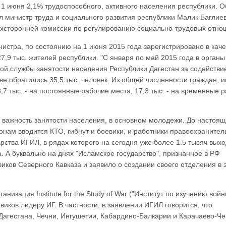
 1 июня 2,1% трудоспособного, активного населения республики. О
министр труда и социального развития республики Малик Баглиев
ехсторонней комиссии по регулированию социально-трудовых отно
истра, по состоянию на 1 июня 2015 года зарегистрировано в каче
7,9 тыс. жителей республики. "С января по май 2015 года в органы
ой службы занятости населения Республики Дагестан за содействи
ве обратились 35,5 тыс. человек. Из общей численности граждан,
8,7 тыс. - на постоянные рабочие места, 17,3 тыс. - на временные 
ю важность занятости населения, в основном молодежи. До настоящ
онам вводится КТО, гибнут и боевики, и работники правоохраните
рства ИГИЛ, в рядах которого на сегодня уже более 1.5 тысяч выхо
а. А буквально на днях "Исламское государство", признанное в РФ
иков Северного Кавказа и заявило о создании своего отделения в 
зация Institute for the Study of War ("Институт по изучению войны
иков лидеру ИГ. В частности, в заявлении ИГИЛ говорится, что
Дагестана, Чечни, Ингушетии, Кабардино-Балкарии и Карачаево-Че