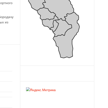
рортного
бородачу
ых из