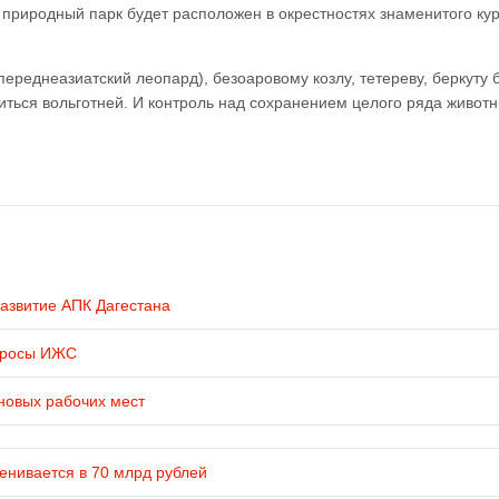
 природный парк будет расположен в окрестностях знаменитого ку
ереднеазиатский леопард), безоаровому козлу, тетереву, беркуту 
иться вольготней. И контроль над сохранением целого ряда животн
развитие АПК Дагестана
просы ИЖС
новых рабочих мест
енивается в 70 млрд рублей