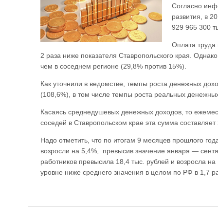
Согласно инф
развития, в 2
929 965 300 т
Оплата труда 
2 раза ниже показателя Ставропольского края. Однак
чем в соседнем регионе (29,8% против 15%).
Как уточнили в ведомстве, темпы роста денежных дохо
(108,6%), в том числе темпы роста реальных денежны
Касаясь среднедушевых денежных доходов, то ежемеся
соседей в Ставропольском крае эта сумма составляет 2
Надо отметить, что по итогам 9 месяцев прошлого г
возросли на 5,4%, превысив значение января — сентя
работников превысила 18,4 тыс. рублей и возросла на 
уровне ниже среднего значения в целом по РФ в 1,7 ра