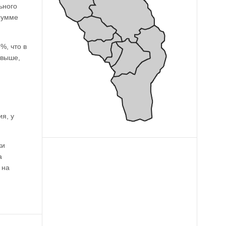
ьного
сумме
%, что в
 выше,
я, у
ки
а
 на