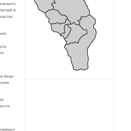
азачьего
литики в
настас
ния,
уса,
го
а вице-
более
ие
вости,
кламных