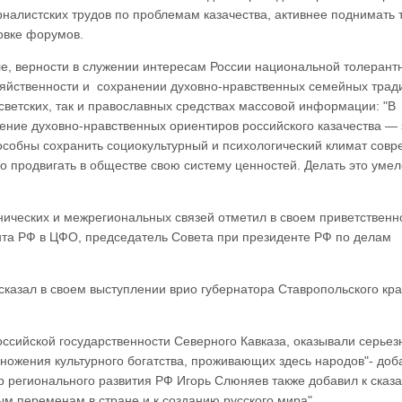
налистских трудов по проблемам казачества, активнее поднимать 
овке форумов.
ле, верности в служении интересам России национальной толерант
зяйственности и сохранении духовно-нравственных семейных трад
светских, так и православных средствах массовой информации: "В
ение духовно-нравственных ориентиров российского казачества — 
собны сохранить социокультурный и психологический климат сов
но продвигать в обществе свою систему ценностей. Делать это умел
тнических и межрегиональных связей отметил в своем приветствен
та РФ в ЦФО, председатель Совета при президенте РФ по делам
сказал в своем выступлении врио губернатора Ставропольского кр
оссийской государственности Северного Кавказа, оказывали серьез
ножения культурного богатства, проживающих здесь народов"- доб
 регионального развития РФ Игорь Слюняев также добавил к сказ
ым переменам в стране и к созданию русского мира".