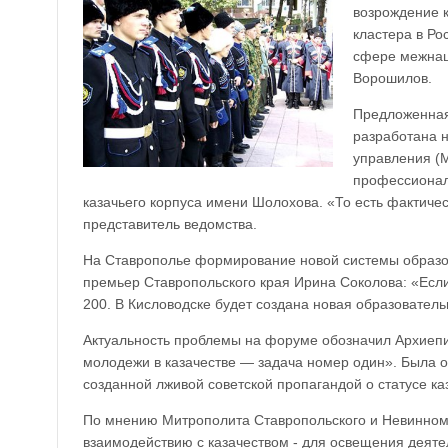
возрождение 
кластера в Ро
сфере межнац
Ворошилов.
Предложенная
разработана н
управления (М
профессионал
казачьего корпуса имени Шолохова. «То есть фактичес
представитель ведомства.
На Ставрополье формирование новой системы образов
премьер Ставропольского края Ирина Соколова: «Если 
200. В Кисловодске будет создана новая образователь
Актуальность проблемы на форуме обозначил Архиепи
молодежи в казачестве — задача номер один». Была 
созданной лживой советской пропагандой о статусе к
По мнению Митрополита Ставропольского и Невинномы
взаимодействию с казачеством - для освещения деят