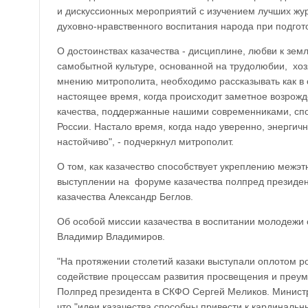
и дискуссионных мероприятий с изучением лучших жур
духовно-нравственного воспитания народа при подгот
О достоинствах казачества - дисциплине, любви к зем
самобытной культуре, основанной на трудолюбии, хо
мнению митрополита, необходимо рассказывать как в 
настоящее время, когда происходит заметное возрожд
качества, поддержанные нашими современниками, спо
России. Настало время, когда надо уверенно, энергич
настойчиво", - подчеркнул митрополит.
О том, как казачество способствует укреплению межэ
выступлении на форуме казачества полпред президен
казачества Александр Беглов.
Об особой миссии казачества в воспитании молодежи 
Владимир Владимиров.
"На протяжении столетий казаки выступали оплотом р
содействие процессам развития просвещения и преум
Полпред президента в СКФО Сергей Меликов. Министр
что "идеи казачества способны привести к кардинальн