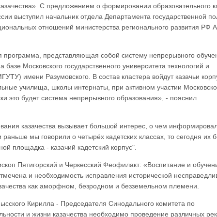
казачества». С предложением о формировании образовательного к
ссии выступил начальник отдела Департамента государственной по
иональных отношений министерства регионального развития РФ А
 программа, представляющая собой систему непрерывного обуче
а базе Московского государственного университета технологий и
ГУТУ) имени Разумовского. В состав кластера войдут казачьи корп
ьные училища, школы интернаты, при активном участии Московско
ки это будет система непрерывного образования», - пояснил
ания казачества вызывает большой интерес, о чем информировал
раньше мы говорили о четырёх кадетских классах, то сегодня их 
ной площадка - казачий кадетский корпус".
скоп Пятигорский и Черкесский Феофилакт: «Воспитание и обучен
отмечена и необходимость исправления исторической несправедли
азачества как аморфном, безродном и безземельном племени.
сского Кирилла - Председателя Синодального комитета по
ельности и жизни казачества необходимо проведение различных ре