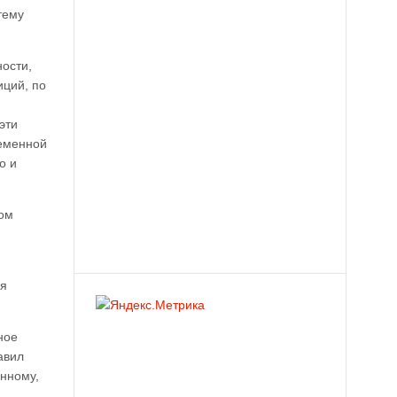
тему
ности,
иций, по
эти
ременной
о и
ном
ая
ное
авил
анному,