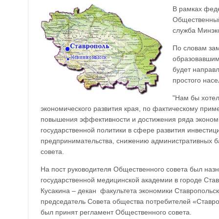
В рамках фед
Общественный 
служба Минэк
По словам зам
образовавшим
будет направ
простого насе
"Нам бы хоте
экономического развития края, по фактическому при
повышения эффективности и достижения ряда экономи
государственной политики в сфере развития инвестиц
предпринимательства, снижению административных ба
совета.
На пост руководителя Общественного совета был назн
государственной медицинской академии в городе Ста
Кусакина – декан факультета экономики Ставропольск
председатель Совета общества потребителей «Ставроп
был принят регламент Общественного совета.