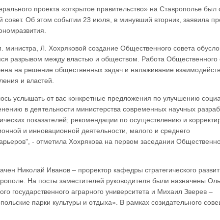
ерального проекта «открытое правительство» на Ставрополье был 
совет. Об этом событии 23 июля, в минувший вторник, заявила пр
ономразвития.
. министра, Л. Хохряковой создание Общественного совета обусл
ся разрывом между властью и обществом. Работа Общественного 
лена на решение общественных задач и налаживание взаимодейст
ления и властей.
лось услышать от вас конкретные предложения по улучшению соци
менению в деятельности министерства современных научных разраб
ческих показателей; рекомендации по осуществлению и корректи
ионной и инновационной деятельности, малого и среднего
рьеров", - отметила Хохрякова на первом заседании Общественн
ачен Николай Иванов – проректор кафедры стратегического разви
врополе. На посты заместителей руководителя были назначены Оль
ого государственного аграрного университета и Михаил Зверев –
ольские парки культуры и отдыха». В рамках созидательного сов