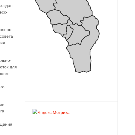
создан
есс-
овлено
совета
вия
ально-
оток для
ровке
ого
тия
га
ещания