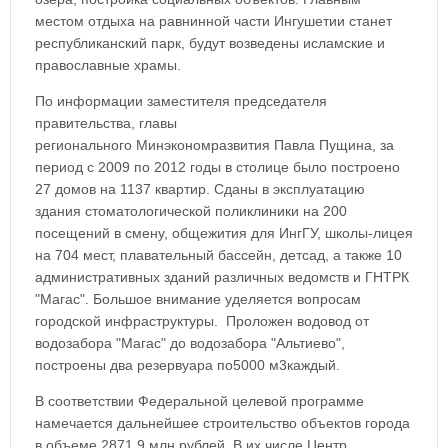
местом отдыха на равнинной части Ингушетии станет
республиканский парк, будут возведены исламские и
православные храмы.
По информации заместителя председателя
правительства, главы
регионального Минэкономразвития Павла Пущина, за
период с 2009 по 2012 годы в столице было построено
27 домов на 1137 квартир. Сданы в эксплуатацию
здания стоматологической поликлиники на 200
посещений в смену, общежития для ИнгГУ, школы-лицея
на 704 мест, плавательный бассейн, детсад, а также 10
административных зданий различных ведомств и ГНТРК
"Магас". Большое внимание уделяется вопросам
городской инфраструктуры. Проложен водовод от
водозабора "Магас" до водозабора "Альтиево",
построены два резервуара по5000 м3каждый.
В соответствии Федеральной целевой программе
намечается дальнейшее строительство объектов города
в объеме 2871,9 млн рублей. В их числе Центр