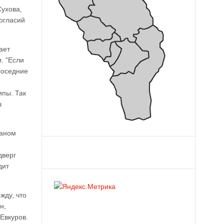
ухова,
огласий
ает
. "Если
соседние
ипы. Так
в
заном
дверг
дит
жду, что
н,
Евкуров.