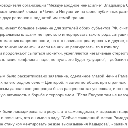
ководителя организации "Международное ненасилие" Владимира С
ежэтнический климат в Чечне и Ингушетии на фоне публичных разн
 двух регионов и поднятой им темой границ.
иц имеют большое значение для жителей обоих субъектов РФ, счит
деральным властям не пристало игнорировать такого рода ситуации
я маятник напряженности, на это начинают реагировать и другие, 
то тонкие моменты, и если на них не реагировать, то в копилку
и продолжают сыпаться монетки, укрепляются негативные стереот
ать такие конфликты надо, но пусть это будет кулуарно", - добавил 
ым было раскритиковано заявление, сделанное главой Чечни Рам
 на его родное село – Центорой, и затем погибших при странных
овым данная спецоперация была расценена как успешная, и он по
ую активность в борьбе с терроризмом. "Если Евкуров там не наво
ки были ликвидированы в результате самоподрыва, и выражает наде
 и пояснить, что он имел в виду. "Сейчас священный месяц Рамада
е стану комментировать резкие высказывания Кадырова", - заявил 