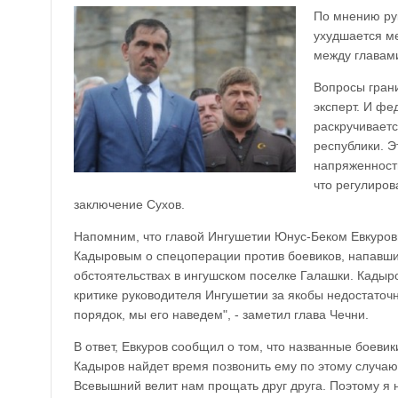
По мнению ру
ухудшается м
между главами
Вопросы гран
эксперт. И фе
раскручиваетс
республики. Э
напряженност
что регулиров
заключение Сухов.
Напомним, что главой Ингушетии Юнус-Беком Евкуров
Кадыровым о спецоперации против боевиков, напавших
обстоятельствах в ингушском поселке Галашки. Кадыр
критике руководителя Ингушетии за якобы недостаточн
порядок, мы его наведем", - заметил глава Чечни.
В ответ, Евкуров сообщил о том, что названные боеви
Кадыров найдет время позвонить ему по этому случаю
Всевышний велит нам прощать друг друга. Поэтому я н