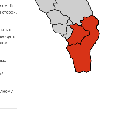
лем. В
 сторон.
шить с
анице в
едом
ных
ой
олному