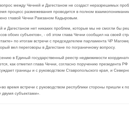
вопрос между Чечней и Дагестаном не создаст неразрешимых проб
емя процесс размежевания проводится в полном взаимопонимании
лено главой Чечни Рамзаном Кадыровым.
 и Дагестаном нет никаких проблем, которые мы не смогли бы ре
сов обоих субъектов», - об этом глава Чечни сообщил на своей стр
нтакте» по итогам встречи с председателем парламента ЧР Магом
орый вел переговоры в Дагестане по пограничному вопросу.
есению в Единый государственный реестр недвижимости координат
тся, как отметил глава Чечни, согласно поручению президента РФ
суждает границы и с руководством Ставропольского края, и Северн
 «во время встречи с руководством республики стороны пришли к п
 двумя субъектами».