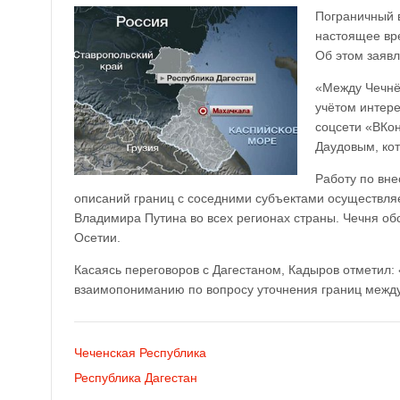
Пограничный 
настоящее вр
Об этом заяв
«Между Чечнёй
учётом интере
соцсети «ВКо
Даудовым, кот
Работу по вн
описаний границ с соседними субъектами осуществляе
Владимира Путина во всех регионах страны. Чечня об
Осетии.
Касаясь переговоров с Дагестаном, Кадыров отметил:
взаимопониманию по вопросу уточнения границ между
Чеченская Республика
Республика Дагестан