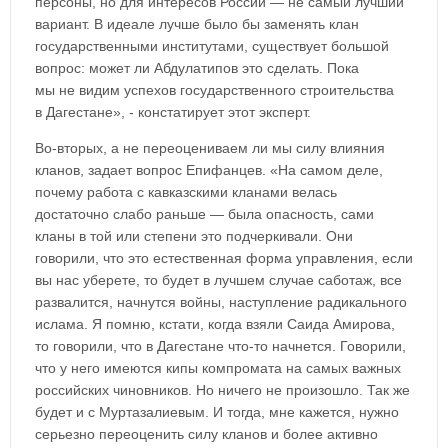
персоны, но для интересов России — не самый лучший
вариант. В идеале лучше было бы заменять клан
государственными институтами, существует большой
вопрос: может ли Абдулатипов это сделать. Пока
мы не видим успехов государственного строительства
в Дагестане», - констатирует этот эксперт.
Во-вторых, а не переоцениваем ли мы силу влияния
кланов, задает вопрос Епифанцев. «На самом деле,
почему работа с кавказскими кланами велась
достаточно слабо раньше — была опасность, сами
кланы в той или степени это подчеркивали. Они
говорили, что это естественная форма управления, если
вы нас уберете, то будет в лучшем случае саботаж, все
развалится, начнутся войны, наступление радикального
ислама. Я помню, кстати, когда взяли Саида Амирова,
то говорили, что в Дагестане что-то начнется. Говорили,
что у него имеются кипы компромата на самых важных
российских чиновников. Но ничего не произошло. Так же
будет и с Муртазалиевым. И тогда, мне кажется, нужно
серьезно переоценить силу кланов и более активно