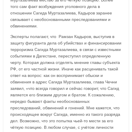
Муртазалиева местью за его чёткую позицию. Более
того сам факт возбуждения уголовного дела в
отношении Сагида Муртазалиева, Кадыров заранее
связывает с необоснованными преследованиями и
обвинениями.
Эксперты полагают, что Рамзан Кадыров, выступив в
защиту фигуранта дела об убийствах и финансировании
терроризма Сагида Муртазалиева, в связи с известными
событиями в Дагестане, переступил определенную
черту. Которая должна отделять мнение главы субъекта
РФ, от его частной жизни. Иначе как расценивать такой
ответ на вопрос: как он воспринимает обыски и
обвинения в адрес Сагида Муртазалиева, глава Чечни
заявил, «что всегда говорил и сейчас говорит, что Сагид
является его близким другом и братом. К сожалению,
нередко бывают факты необоснованных
преследований, обвинений и гонений. Мне кажется, что
происходящее вокруг Сагида, именно из такого разряда
дел. Возможно, что это попытка чьей-то мести за его
чёткую позицию. В любом случае, с учётом личности