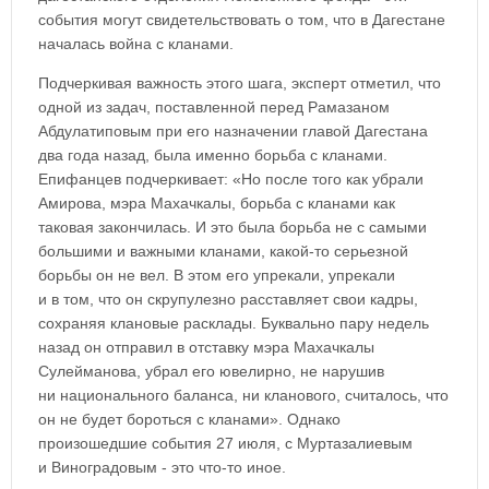
события могут свидетельствовать о том, что в Дагестане
началась война с кланами.
Подчеркивая важность этого шага, эксперт отметил, что
одной из задач, поставленной перед Рамазаном
Абдулатиповым при его назначении главой Дагестана
два года назад, была именно борьба с кланами.
Епифанцев подчеркивает: «Но после того как убрали
Амирова, мэра Махачкалы, борьба с кланами как
таковая закончилась. И это была борьба не с самыми
большими и важными кланами, какой-то серьезной
борьбы он не вел. В этом его упрекали, упрекали
и в том, что он скрупулезно расставляет свои кадры,
сохраняя клановые расклады. Буквально пару недель
назад он отправил в отставку мэра Махачкалы
Сулейманова, убрал его ювелирно, не нарушив
ни национального баланса, ни кланового, считалось, что
он не будет бороться с кланами». Однако
произошедшие события 27 июля, с Муртазалиевым
и Виноградовым - это что-то иное.