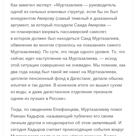
Как заметил эксперт: «Муртазалиев — руководитель
одной из сильных клановых структур, если бы он был
конкурентом Амирову (самый тяжелый и доказанный
аргумент, за который посадили Саида Амирова —
он планировал взорвать пассажирский самолет,
в котором должен был находиться Саид Муртазалиев,
обвинение во многом строилось на показаниях самого
Муртазалиева). По сути, это люди одного уровня. То, что
сейчас идет наступление на Муртазалиева, — исход
этой ситуации совершенно не очевиден. Мы помним, как
два года назад был такой же накат на Муртазалиева,
цепляли пенсионный фонд в Дагестане, делали обыски,
изъятия и так далее. В конечном итоге он вышел сухим
из воды, и даже дагестанское отделение признали
одним из лучших в России».
Тогда, по сведениям Епифанцева, Муртазалиеву помог
Рамзан Кадыров, называющий публично его своим
личным другом и неоднократно об этом заявлявший. И
сегодня Кадыров считает происходящие события вокруг