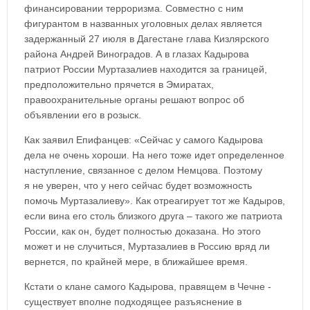
финансировании терроризма. Совместно с ним
фигурантом в названных уголовных делах является
задержанный 27 июля в Дагестане глава Кизлярского
района Андрей Виноградов. А в глазах Кадырова
патриот России Муртазалиев находится за границей,
предположительно прячется в Эмиратах,
правоохранительные органы решают вопрос об
объявлении его в розыск.
Как заявил Епифанцев: «Сейчас у самого Кадырова
дела не очень хороши. На него тоже идет определенное
наступление, связанное с делом Немцова. Поэтому
я не уверен, что у него сейчас будет возможность
помочь Муртазалиеву». Как отреагирует тот же Кадыров,
если вина его столь близкого друга – такого же патриота
России, как он, будет полностью доказана. Но этого
может и не случиться, Муртазалиев в Россию вряд ли
вернется, по крайней мере, в ближайшее время.
Кстати о клане самого Кадырова, правящем в Чечне -
существует вполне подходящее разъяснение в