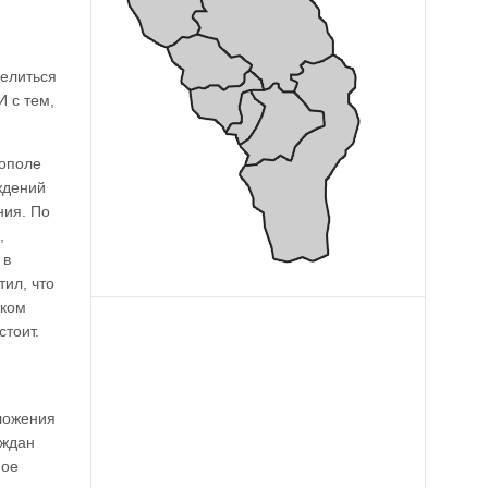
делиться
 с тем,
рополе
ждений
ния. По
,
 в
тил, что
ском
стоит.
ложения
аждан
ное