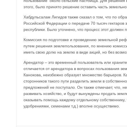
пользование около сельские пастбища. Для решения 
этого, было принято решение оставить часть земельно
Хабдульсалам Лигидов также сказал о том, что по об
Российской Федерации о передаче 70 тысяч гектаров 
республики. Было уточнено, что процесс этот должен 
Комиссия по подготовке и проведению земельной ре
путем решения землепользования, по мнению комиссии
иметь свою долю на землю в виде акций, но без возм
Арендатор – это временный пользователь или храните
отличается от арендатора в вопросах пользования зем
Канокова, неизбежно образует множество барьеров. К
сторонников такого пути разделить земли в собственном
предложений не поступало. Он также отмечает, что, н
развивать хозяйство, и будут вынуждены продать земл
оказывать помощь каждому отдельному собственнику, т
удобрениями, семенами т.д.) вполне осуществимо.