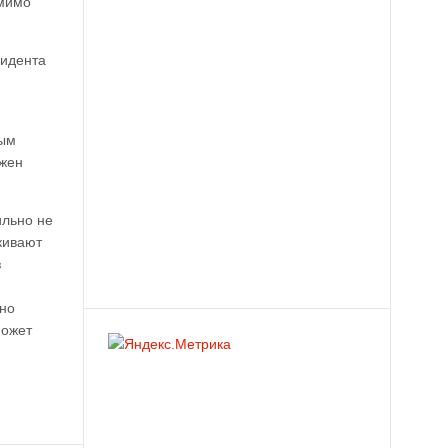
омимо
зидента
ным
лжен
ильно не
кивают
з
вно
может