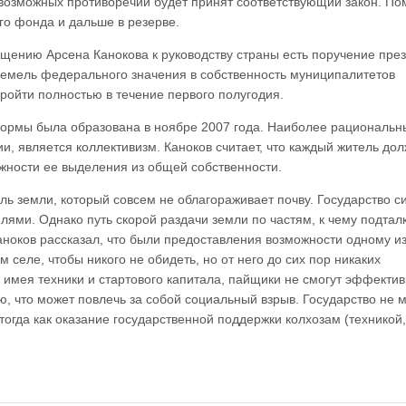
возможных противоречий будет принят соответствующий закон. П
го фонда и дальше в резерве.
ращению Арсена Канокова к руководству страны есть поручение пре
земель федерального значения в собственность муниципалитетов
пройти полностью в течение первого полугодия.
формы была образована в ноябре 2007 года. Наиболее рациональ
, является коллективизм. Каноков считает, что каждый житель до
ожности ее выделения из общей собственности.
ль земли, который совсем не облагораживает почву. Государство с
лями. Однако путь скорой раздачи земли по частям, к чему подтал
аноков рассказал, что были предоставления возможности одному и
 селе, чтобы никого не обидеть, но от него до сих пор никаких
е имея техники и стартового капитала, пайщики не смогут эффекти
ю, что может повлечь за собой социальный взрыв. Государство не 
огда как оказание государственной поддержки колхозам (техникой,