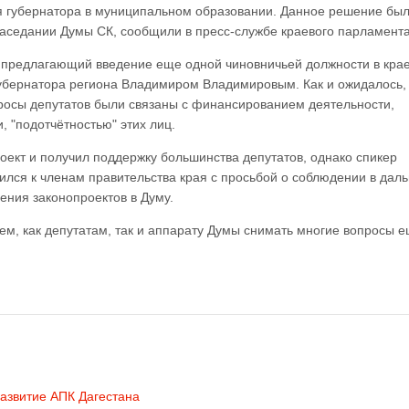
я губернатора в муниципальном образовании. Данное решение бы
заседании Думы СК, сообщили в пресс-службе краевого парламента
, предлагающий введение еще одной чиновничьей должности в крае
губернатора региона Владимиром Владимировым. Как и ожидалось,
росы депутатов были связаны с финансированием деятельности,
 "подотчётностью" этих лиц.
оект и получил поддержку большинства депутатов, однако спикер
ился к членам правительства края с просьбой о соблюдении в да
ения законопроектов в Думу.
ем, как депутатам, так и аппарату Думы снимать многие вопросы 
развитие АПК Дагестана