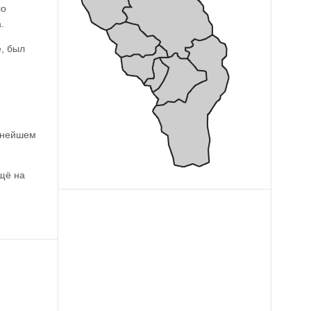
ло
.
, был
льнейшем
ещё на