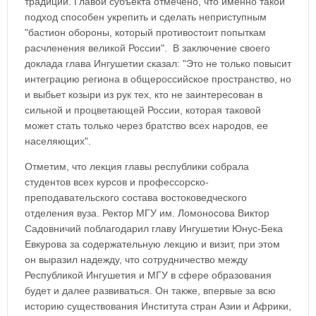
традиции. Главой субъекта отмечено, что именно такой
подход способен укрепить и сделать неприступным
"бастион обороны, который противостоит попыткам
расчленения великой России". В заключение своего
доклада глава Ингушетии сказал: "Это не только повысит
интеграцию региона в общероссийское пространство, но
и выбьет козыри из рук тех, кто не заинтересован в
сильной и процветающей России, которая таковой
может стать только через братство всех народов, ее
населяющих".
Отметим, что лекция главы республики собрала
студентов всех курсов и профессорско-
преподавательского состава востоковедческого
отделения вуза. Ректор МГУ им. Ломоносова Виктор
Садовничий поблагодарил главу Ингушетии Юнус-Бека
Евкурова за содержательную лекцию и визит, при этом
он выразил надежду, что сотрудничество между
Республикой Ингушетия и МГУ в сфере образования
будет и далее развиваться. Он также, впервые за всю
историю существования Института стран Азии и Африки,