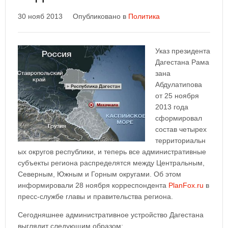
30 нояб 2013
Опубликовано в
Политика
Указ президента
Дагестана Рама
зана
Абдулатипова
от 25 ноября
2013 года
сформировал
состав четырех
территориальн
ых округов республики, и теперь все административные
субъекты региона распределятся между Центральным,
Северным, Южным и Горным округами. Об этом
информировали 28 ноября корреспондента
PlanFox.ru
в
пресс-службе главы и правительства региона.
Сегодняшнее административное устройство Дагестана
выглядит следующим образом: