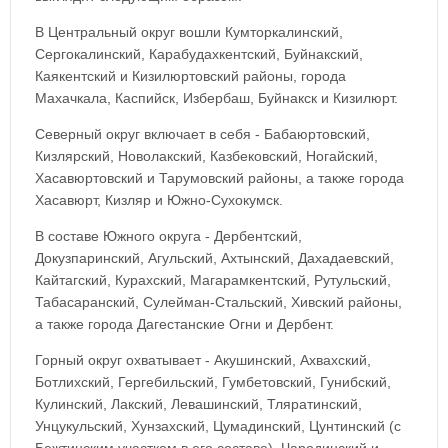
В Центральный округ вошли Кумторкалинский,
Сергокалинский, Карабудахкентский, Буйнакский,
Каякентский и Кизилюртовский районы, города
Махачкала, Каспийск, Избербаш, Буйнакск и Кизилюрт.
Северный округ включает в себя - Бабаюртовский,
Кизлярский, Новолакский, Казбековский, Ногайский,
Хасавюртовский и Тарумовский районы, а также города
Хасавюрт, Кизляр и Южно-Сухокумск.
В составе Южного округа - Дербентский,
Докузпаринский, Агульский, Ахтынский, Дахадаевский,
Кайтагский, Курахский, Магарамкентский, Рутульский,
Табасаранский, Сулейман-Стальский, Хивский районы,
а также города Дагестанские Огни и Дербент.
Горный округ охватывает - Акушинский, Ахвахский,
Ботлихский, Гергебильский, Гумбетовский, Гунибский,
Кулинский, Лакский, Левашинский, Тляратинский,
Унцукульский, Хунзахский, Цумадинский, Цунтинский (с