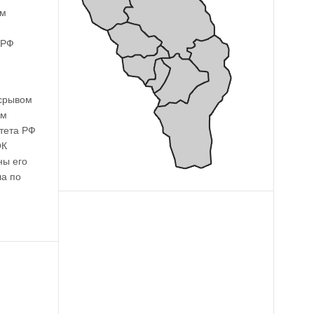
ам
 РФ
 срывом
ем
итета РФ
ОК
ны его
ла по