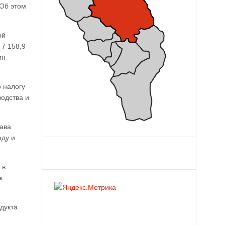
 Об этом
ой
 7 158,9
лн
о налогу
водства и
лава
оду и
 в
к
дукта