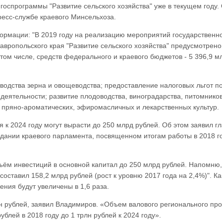
госпрограммы "Развитие сельского хозяйства" уже в текущем году.
ресс-службе краевого Минсельхоза.
ормации: "В 2019 году на реализацию мероприятий государственн
вропольского края "Развитие сельского хозяйства" предусмотрено
 том числе, средств федерального и краевого бюджетов - 5 396,9 м
зводства зерна и овощеводства; предоставление налоговых льгот п
деятельности; развитие плодоводства, виноградарства, питомнико
, пряно-ароматических, эфиромасличных и лекарственных культур.
 к 2024 году могут вырасти до 250 млрд рублей. Об этом заявил г
дании краевого парламента, посвященном итогам работы в 2018 г
бъём инвестиций в основной капитал до 250 млрд рублей. Напомню,
оставил 158,2 млрд рублей (рост к уровню 2017 года на 2,4%)". Ка
ения будут увеличены в 1,6 раза.
рлн рублей, заявил Владимиров. «Объем валового регионального про
ублей в 2018 году до 1 трлн рублей к 2024 году».