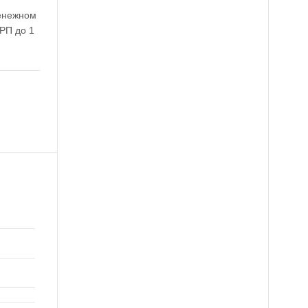
денежном
ВРП до 1