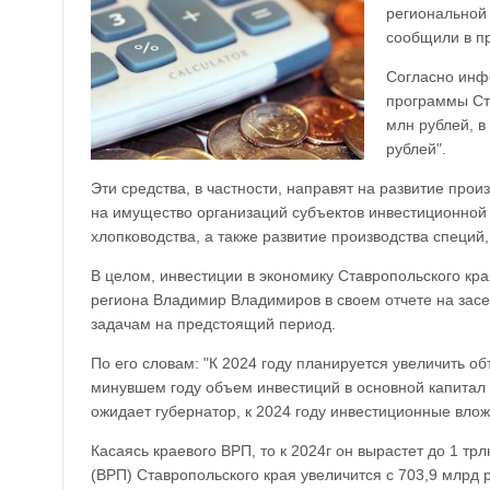
региональной 
сообщили в п
Согласно инф
программы Ста
млн рублей, в
рублей".
Эти средства, в частности, направят на развитие прои
на имущество организаций субъектов инвестиционной 
хлопководства, а также развитие производства специй
В целом, инвестиции в экономику Ставропольского края
региона Владимир Владимиров в своем отчете на засе
задачам на предстоящий период.
По его словам: "К 2024 году планируется увеличить о
минувшем году объем инвестиций в основной капитал с
ожидает губернатор, к 2024 году инвестиционные влож
Касаясь краевого ВРП, то к 2024г он вырастет до 1 т
(ВРП) Ставропольского края увеличится с 703,9 млрд р