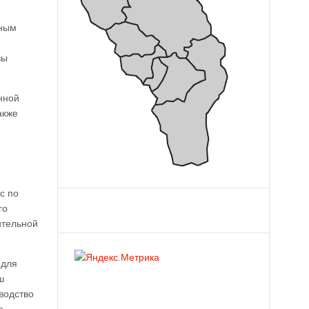
ьным
вы
нной
акже
с по
го
ительной
 для
ш
водство