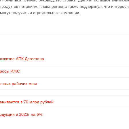
у поучиться. Сейчас руководство страны уделяет большое внимани
родуктов питания». Глава региона также подчеркнул, что интерес
могут получить и строительные компании.
развитие АПК Дагестана
просы ИЖС
новых рабочих мест
енивается в 70 млрд рублей
одукции в 2023г на 6%