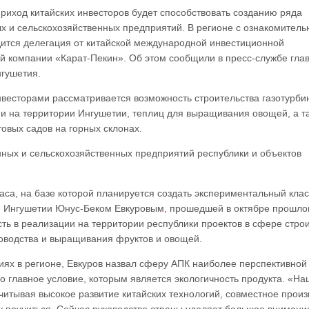
риход китайских инвесторов будет способствовать созданию ряда
 и сельскохозяйственных предприятий. В регионе с ознакомител
дится делегация от китайской международной инвестиционной
й компании «Карат-Пекин». Об этом сообщили в пресс-службе гла
нгушетия.
нвесторами рассматривается возможность строительства газотурби
и на территории Ингушетии, теплиц для выращивания овощей, а т
овых садов на горных склонах.
ных и сельскохозяйственных предприятий республики и объектов
аса, на базе которой планируется создать экспериментальный клас
вой Ингушетии Юнус-Беком Евкуровым
,
прошедшей в октябре прошло
сть в реализации на территории республики проектов в сфере стро
новодства и выращивания фруктов и овощей.
иях в регионе, Евкуров назвал сферу АПК наиболее перспективной
о главное условие, которым является экологичность продукта. «На
читывая высокое развитие китайских технологий, совместное произ