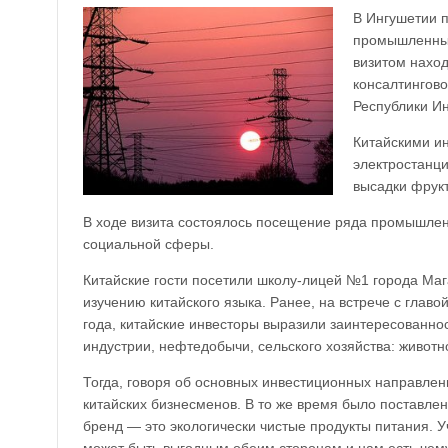
В Ингушетии п
промышленных
визитом нахо
консалтингово
Республики И
Китайскими и
электростанци
высадки фрукт
В ходе визита состоялось посещение ряда промышлен
социальной сферы.
Китайские гости посетили школу-лицей №1 города Маг
изучению китайского языка. Ранее, на встрече с гла
года, китайские инвесторы выразили заинтересованно
индустрии, нефтедобычи, сельского хозяйства: живот
Тогда, говоря об основных инвестиционных направлен
китайских бизнесменов. В то же время было поставлен
бренд — это экологически чистые продукты питания. У