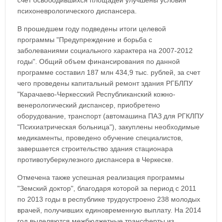
счет освободившихся площадей улучшены условия
психоневрологического диспансера.
В прошедшем году подведены итоги целевой
программы "Предупреждение и борьба с
заболеваниями социального характера на 2007-2012
годы". Общий объем финансирования по данной
программе составил 187 млн 434,9 тыс. рублей, за счет
чего проведены капитальный ремонт здания РГБЛПУ
"Карачаево-Черкесский Республиканский кожно-
венерологический диспансер, приобретено
оборудование, транспорт (автомашина ПАЗ для РГКЛПУ
"Психиатрическая больница"), закуплены необходимые
медикаменты, проведено обучение специалистов,
завершается строительство здания стационара
противотуберкулезного диспансера в Черкеске.
Отмечена также успешная реализация программы
"Земский доктор", благодаря которой за период с 2011
по 2013 годы в республике трудоустроено 238 молодых
врачей, получивших единовременную выплату. На 2014
год выделяются межбюджетные трансферты из