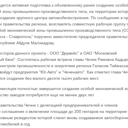
дится активная подготовка к объявленному ранее созданию особо
й зоны промышленно-производственного типа, на территории кото
создание крупного центра автомобилестроения. По сообщению в пр
и правительства региона, возглавлять совместную рабочую группу 
бой экономической зоны промышленно-производственного типа (О
есск - Ставрополь" поручено заместителю председателя правительс
спублики Абдуле Магомадову.
есторов данного проекта - ООО "Дервейс" и ОАО "Московский
й банк". Состоялась рабочая встреча главы Чечни Рамзана Кадыр
нистром промышленности и энергетики региона Галасом Таймасх
ойдут предприятия "Юг-Авто" и "Чеченавто". Как отметил глава Чеч
ся создание без малого десяти тысяч рабочих мест.
 месяцев полностью завершится создание особой экономической з
ство заводов потребуется еще не менее двух лет.
равительства Чечни с делегацией предпринимателей и членов
 соглашение о включении площади до 200 гектаров на территории
новным резидентом которой станет вновь создаваемое автосбороч
омобилей в год.