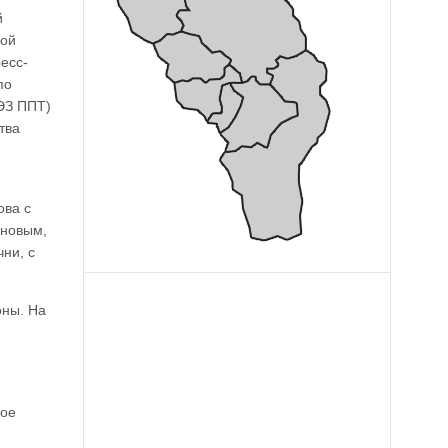
й
рой
есс-
по
ЭЗ ППТ)
тва
ова с
ановым,
ни, с
оны. На
ное