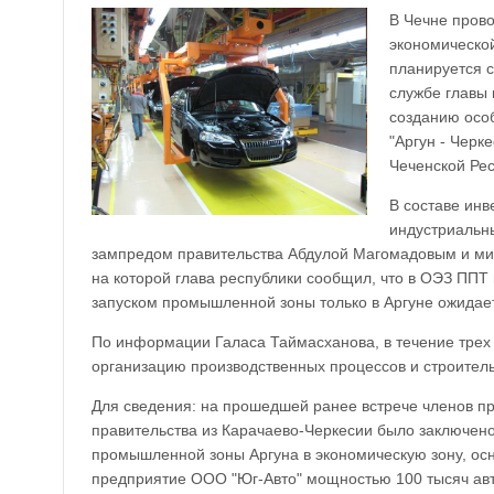
В Чечне прово
экономическо
планируется 
службе главы 
созданию осо
"Аргун - Черк
Чеченской Ре
В составе инв
индустриальны
зампредом правительства Абдулой Магомадовым и ми
на которой глава республики сообщил, что в ОЭЗ ППТ в
запуском промышленной зоны только в Аргуне ожидает
По информации Галаса Таймасханова, в течение трех
организацию производственных процессов и строитель
Для сведения: на прошедшей ранее встрече членов п
правительства из Карачаево-Черкесии было заключено
промышленной зоны Аргуна в экономическую зону, ос
предприятие ООО "Юг-Авто" мощностью 100 тысяч авт