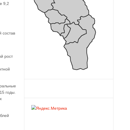
е 9,2
й состав
ый рост
нтной
еральные
15 годы.
х
ублей