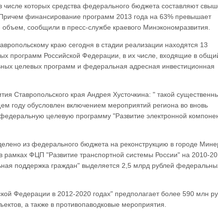
в числе которых средства федерального бюджета составляют свыш
 Причем финансирование программ 2013 года на 63% превышает
 объем, сообщили в пресс-службе краевого Минэкономразвития.
авропольскому краю сегодня в стадии реализации находятся 13
ых программ Российской Федерации, в их числе, входящие в общи
ьных целевых программ и федеральная адресная инвестиционная
ия Ставропольского края Андрея Хусточкина: " такой существенн
ем году обусловлен включением мероприятий региона во вновь
 федеральную целевую программу "Развитие электронной компоне
выделено из федерального бюджета на реконструкцию в городе Мин
 рамках ФЦП "Развитие транспортной системы России" на 2010-20
ная поддержка граждан" выделяется 2,5 млрд рублей федеральны
кой Федерации в 2012-2020 годах" предполагает более 590 млн р
бъектов, а также в противопаводковые мероприятия.