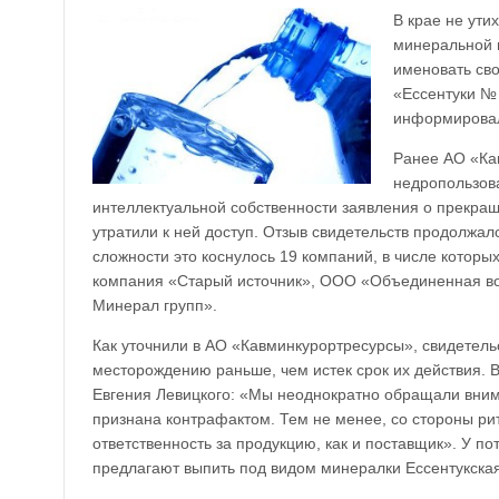
В крае не ути
минеральной в
именовать св
«Ессентуки № 
информировал
Ранее АО «Ка
недропользов
интеллектуальной собственности заявления о прекращ
утратили к ней доступ. Отзыв свидетельств продолжал
сложности это коснулось 19 компаний, в числе котор
компания «Старый источник», ООО «Объединенная во
Минерал групп».
Как уточнили в АО «Кавминкурортресурсы», свидетельс
месторождению раньше, чем истек срок их действия.
Евгения Левицкого: «Мы неоднократно обращали внима
признана контрафактом. Тем не менее, со стороны ри
ответственность за продукцию, как и поставщик». У п
предлагают выпить под видом минералки Ессентукска