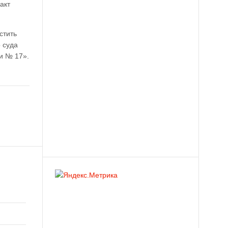
акт
стить
 суда
и № 17».