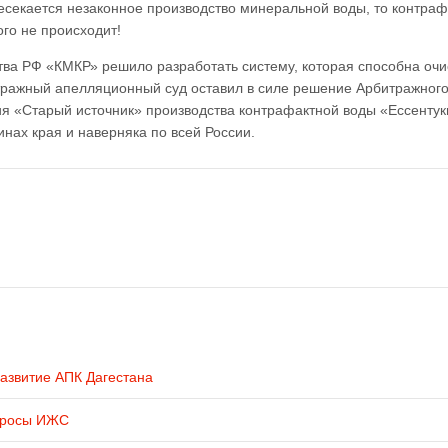
ресекается незаконное производство минеральной воды, то контраф
ого не происходит!
ва РФ «КМКР» решило разработать систему, которая способна очи
итражный апелляционный суд оставил в силе решение Арбитражного
ия «Старый источник» производства контрафактной воды «Ессентук
инах края и наверняка по всей России.
развитие АПК Дагестана
просы ИЖС