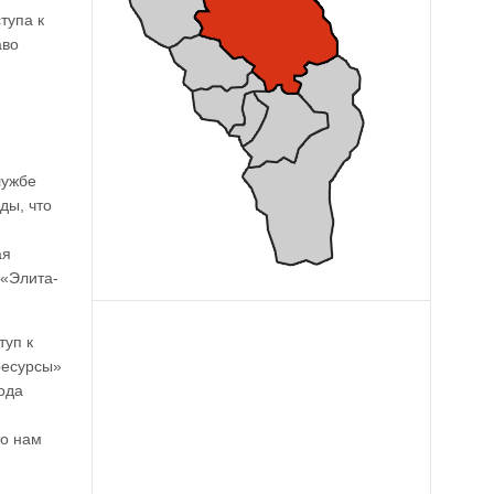
тупа к
аво
лужбе
ды, что
ая
«Элита-
туп к
ресурсы»
ода
то нам