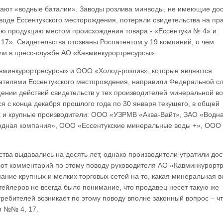
хают «водные баталии». Заводы розлива минводы, не имеющие дос
оде Ессентукского месторождения, потеряли свидетельства на пр
ою продукцию местом происхождения товара - «Ессентуки № 4» и
17». Свидетельства отозваны Роспатентом у 19 компаний, о чём
и в пресс-службе АО «Кавминкурортресурсы».
вминкурортресурсы» и ООО «Холод-розлив», которые являются
ателями Ессентукского месторождения, направили Федеральной с
ении действий свидетельств у тех производителей минеральной во
ся с конца декабря прошлого года по 30 января текущего, в общей
ых и крупные производители: ООО «УЗРМВ «Аква-Вайт», ЗАО «Водн
дная компания», ООО «Ессентукские минеральные воды +», ООО 
тва выдавались на десять лет, однако производители утратили дос
 Вот комментарий по этому поводу руководителя АО «Кавминкурорт
ние крупных и мелких торговых сетей на то, какая минеральная в
тейлеров не всегда было понимание, что продавец несет такую же
отребителей возникает по этому поводу вполне законный вопрос – ч
я №№ 4, 17.