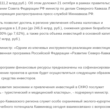
1 111,2 млрд руб.). Об этом доложил 21 октября в рамках правитель
дании Совета Федерации РФ министр по делам Северного Кавказа 
формация распространена пресс-службой Минкавказа РФ.
ль позволит достичь в регионе увеличения объема налоговых и
оходов в 1,8 раз (до 246,6 млрд. руб.), снижения уровня безработ
30% (до 7,62%), а также роста объема инвестиций в основной капит
2 млрд. руб.).
 министр: «Одним из ключевых инструментов реализации инвестиц
твенная программа Российской Федерации «Развитие Северо-Кавка
одпрограмм финансовые ресурсы предназначены на софинансирова
ение проектов в целом будет осуществляться следующим образом
 средства инвесторов.
звития экономики и привлечения инвестиций в СКФО послужит
 - туристический и медицинский кластеры», - подчеркнул министр.
о-Кавказского региона служит особо охраняемый эколого-курорт
чебного потенциала Кавминвод сегодня взаимосвязано с вопросо