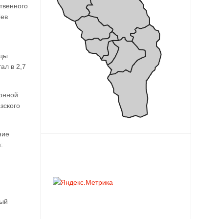
ственного
Лев
ицы
ал в 2,7
ионной
зского
ние
:
ный
м