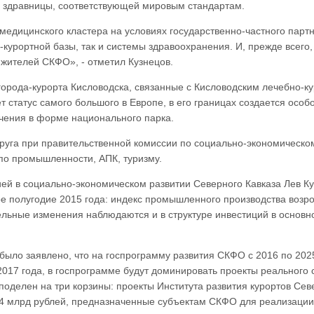
й здравницы, соответствующей мировым стандартам.
 медицинского кластера на условиях государственно-частного партн
-курортной базы, так и системы здравоохранения. И, прежде всего,
жителей СКФО», - отметил Кузнецов.
орода-курорта Кисловодска, связанные с Кисловодским лечебно-к
т статус самого большого в Европе, в его границах создается особ
чения в форме национального парка.
руга при правительственной комиссии по социально-экономическо
по промышленности, АПК, туризму.
й в социально-экономическом развитии Северного Кавказа Лев К
ое полугодие 2015 года: индекс промышленного производства возро
тельные изменения наблюдаются и в структуре инвестиций в основн
было заявлено, что на госпрограмму развития СКФО с 2016 по 202
2017 года, в госпрограмме будут доминировать проекты реального 
оделен на три корзины: проекты Института развития курортов Сев
214 млрд рублей, предназначенные субъектам СКФО для реализации