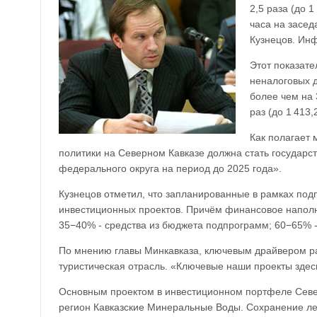
2,5 раза (до 
часа на засе
Кузнецов. Ин
Этот показате
неналоговых д
более чем на 
раз (до 1 413,
Как полагает
политики на Северном Кавказе должна стать государс
федерального округа на период до 2025 года».
Кузнецов отметил, что запланированные в рамках п
инвестиционных проектов. Причём финансовое наполн
35−40% - средства из бюджета подпрограмм; 60−65% -
По мнению главы Минкавказа, ключевым драйвером ра
туристическая отрасль. «Ключевые наши проекты здесь
Основным проектом в инвестиционном портфеле Север
регион Кавказские Минеральные Воды. Сохранение ле