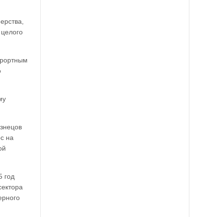
ерства,
 целого
урортным
о
му
узнецов
с на
ой
5 год
сектора
ерного