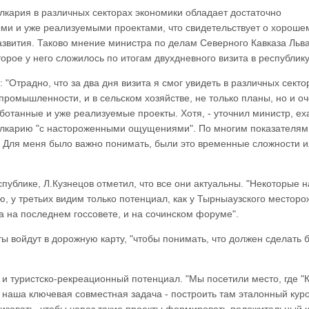
кария в различных секторах экономики обладает достаточно
ми и уже реализуемыми проектами, что свидетельствует о хороше
звития. Таково мнение министра по делам Северного Кавказа Льв
торое у него сложилось по итогам двухдневного визита в республику
: "Отрадно, что за два дня визита я смог увидеть в различных секто
 промышленности, и в сельском хозяйстве, не только планы, но и о
отанные и уже реализуемые проекты. Хотя, - уточнил министр, ех
лкарию "с настороженными ощущениями". По многим показателям
. Для меня было важно понимать, были это временные сложности 
публике, Л.Кузнецов отметил, что все они актуальны. "Некоторые 
ю, у третьих видим только потенциал, как у Тырныаузского месторо
на на последнем госсовете, и на сочинском форуме".
 войдут в дорожную карту, "чтобы понимать, что должен сделать б
 и туристско-рекреационный потенциал. "Мы посетили место, где "
 наша ключевая совместная задача - построить там эталонный куро