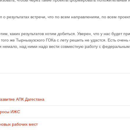
лизовать, чтобы через такие проекты формировать положительный
 о результатах встречи, что по всем направлениям, по всем проек
отим, каких результатов хотим добиться. Уверен, что у нас будет пр
 того же Тырныаузского ГОКа с лету решить не удастся. Есть очень
ки немало, над ними надо вести совместную работу с федеральным
развитие АПК Дагестана
просы ИЖС
новых рабочих мест