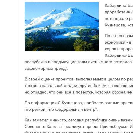
Кабардино-Бал
проработанны
потенциале ра
Кузнецова, ко
По его словам
экономики - в
хорошо прораб
Кабардино-Ба
республика в предыдущие годы очень много потеряла
закономерный тренд".
В своей оценке проектов, выполняемых в целом по рес
только в начальной стадии, другие близки к завершени
но отрадно, что они все в повестке, которая обозначе
По информации Л.Кузнецова, наиболее важные проекты
что регион, что федеральный центр".
Как заметил министр, сегодня республике очень важен
Северного Кавказа" реализует проект Приэльбрусье. И