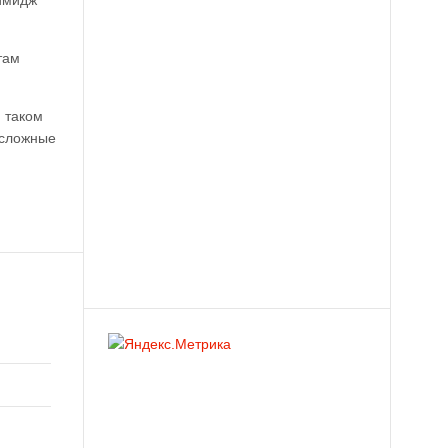
 имидж
там
и таком
 сложные