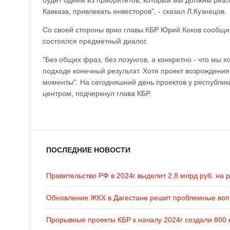
будет одним из приоритетов, который мы должны реа
Кавказа, привлекать инвесторов", - сказал Л.Кузнецов.
Со своей стороны врио главы КБР Юрий Коков сообщил
состоялся предметный диалог.
"Без общих фраз, без лозунгов, а конкретно - что мы х
подходе конечный результат. Хотя проект возрождения
моменты". На сегодняшний день проектов у республи
центром, подчеркнул глава КБР.
ПОСЛЕДНИЕ НОВОСТИ
Правительство РФ в 2024г выделит 2,8 млрд руб. на 
Обновление ЖКХ в Дагестане решит проблемные во
Прорывные проекты КБР к началу 2024г создали 800 