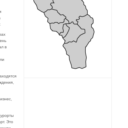
м
а
.
рах
чень
ал в
или
находятся
ждения,
изнес,
Курорты
рт. Это