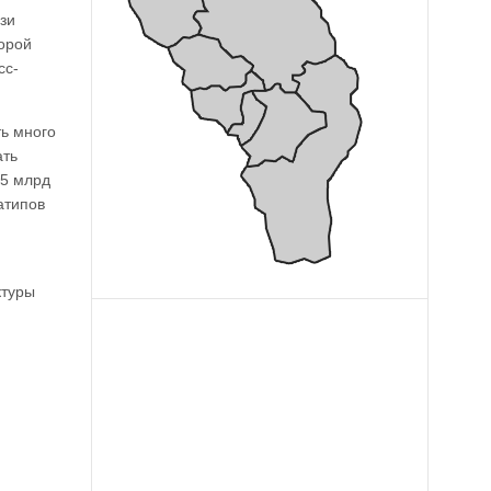
зи
торой
сс-
ь много
ать
,5 млрд
атипов
ктуры