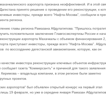
махачкалинского аэропорта признана неэффективной. И в этой свя
Дагестана принято решение о проведении его реконструкции, к ко
ючевые инвесторы, прежде всего "Нафта-Москва", сообщили в пре
мента региона.
влению главы региона Рамазана Абдулатипова: "Пришлось потратит
лучить положительное заключение Главгосэкспертизы России и нач
реконструкции аэропорта Махачкалы с объемом финансирования 2
опорта приступают инвесторы, прежде всего "Нафта-Москва". Абдул
ов по воссозданию дагестанской авиакомпании, которую, как он
 качестве инвестора реконструкции ключевых объектов инфрастру
м сообщает газета "Коммерсантъ" и причиной для такого заявления
а Керимова – владельца компании, в этом регионе были заметно
крупных проектов.
ких аэропортов" был объявлен открытый конкурс на первый этап
я лишь 19 февраля, но уже в середине января Рамазан Абдулатипов