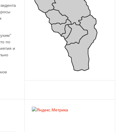
езидента
просы
м
сухим"
что по
иятия и
льно
вное