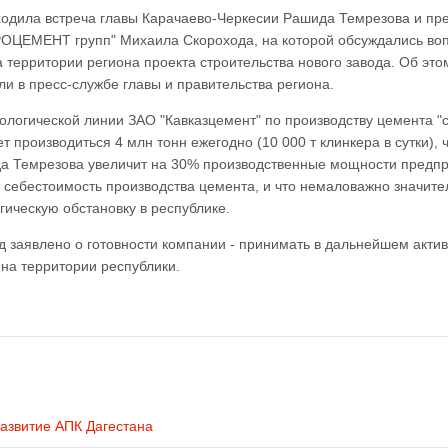
ходила встреча главы Карачаево-Черкесии Рашида Темрезова и пр
РОЦЕМЕНТ групп" Михаила Скорохода, на которой обсуждались во
 территории региона проекта строительства нового завода. Об это
 в пресс-службе главы и правительства региона.
ологической линии ЗАО "Кавказцемент" по производству цемента "
т производиться 4 млн тонн ежегодно (10 000 т клинкера в сутки), 
а Темрезова увеличит на 30% производственные мощности предпр
 себестоимость производства цемента, и что немаловажно значите
гическую обстановку в республике.
 заявлено о готовности компании - принимать в дальнейшем акти
на территории республики.
развитие АПК Дагестана