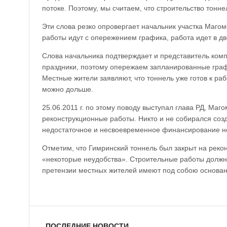
потоке. Поэтому, мы считаем, что строительство тонне
Эти слова резко опровергает начальник участка Магом
работы идут с опережением графика, работа идет в дв
Слова начальника подтверждает и представитель ко
праздники, поэтому опережаем запланированные граф
Местные жители заявляют, что тоннель уже готов к раб
можно дольше.
25.06.2011 г. по этому поводу выступал глава РД, Ма
реконструкционные работы. Никто и не собирался соз
недостаточное и несвоевременное финансирование не 
Отметим, что Гимринский тоннель был закрыт на рекон
«некоторые неудобства». Строительные работы должны 
претензии местных жителей имеют под собою основани
ПОСЛЕДНИЕ НОВОСТИ