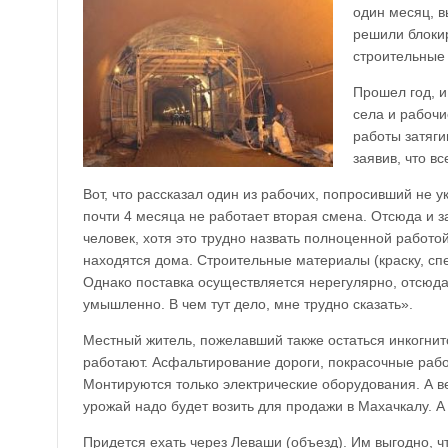
один месяц, в
решили блокир
строительные 
Прошел год, и
села и рабочи
работы затяг
заявив, что в
Вот, что рассказал один из рабочих, попросивший не 
почти 4 месяца не работает вторая смена. Отсюда и з
человек, хотя это трудно назвать полноценной работо
находятся дома. Строительные материалы (краску, сп
Однако поставка осуществляется нерегулярно, отсюда 
умышленно. В чем тут дело, мне трудно сказать».
Местный житель, пожелавший также остаться инкогни
работают. Асфальтирование дороги, покрасочные работ
Монтируются только электрические оборудования. А в
урожай надо будет возить для продажи в Махачкалу. А 
Придется ехать через Леваши (объезд). Им выгодно, ч