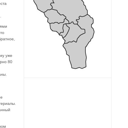
еста
.
лями
что
братное,
ому уже
ерно 80
аны.
не
териалы.
ранный
ном