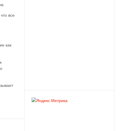
ов.
 что все
ие как
ь
ко
ызывает