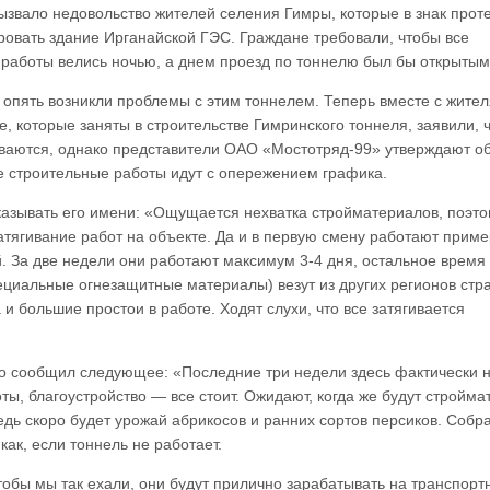
ызвало недовольство жителей селения Гимры, которые в знак прот
овать здание Ирганайской ГЭС. Граждане требовали, чтобы все
работы велись ночью, а днем проезд по тоннелю был бы открытым
 опять возникли проблемы с этим тоннелем. Теперь вместе с жите
е, которые заняты в строительстве Гимринского тоннеля, заявили, 
иваются, однако представители ОАО «Мостотряд-99» утверждают о
се строительные работы идут с опережением графика.
указывать его имени: «Ощущается нехватка стройматериалов, поэт
атягивание работ на объекте. Да и в первую смену работают прим
й. За две недели они работают максимум 3-4 дня, остальное время
ециальные огнезащитные материалы) везут из других регионов стр
и большие простои в работе. Ходят слухи, что все затягивается
то сообщил следующее: «Последние три недели здесь фактически 
ы, благоустройство — все стоит. Ожидают, когда же будут стройма
едь скоро будет урожай абрикосов и ранних сортов персиков. Соб
как, если тоннель не работает.
тобы мы так ехали, они будут прилично зарабатывать на транспорт