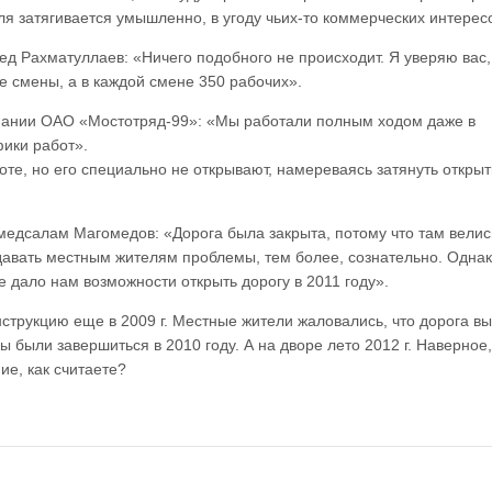
ля затягивается умышленно, в угоду чьих-то коммерческих интерес
ед Рахматуллаев: «Ничего подобного не происходит. Я уверяю вас,
е смены, а в каждой смене 350 рабочих».
мпании ОАО «Мостотряд-99»: «Мы работали полным ходом даже в
ики работ».
оте, но его специально не открывают, намереваясь затянуть открыт
гомедсалам Магомедов: «Дорога была закрыта, потому что там велис
давать местным жителям проблемы, тем более, сознательно. Одна
дало нам возможности открыть дорогу в 2011 году».
струкцию еще в 2009 г. Местные жители жаловались, что дорога в
были завершиться в 2010 году. А на дворе лето 2012 г. Наверное,
е, как считаете?