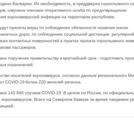
рдино-Балкарии. Их необходимость, в преддверии горнолыжного с
дов, озвучена членами оперативного штаба по предотвращению
ния коронавирусной инфекции на территории республики.
 будут приняты меры по соблюдению обязанности ношения маски
канатных дорог, по соблюдению социальной дистанции, регулярно
сех контактных поверхностей в пунктах проката горнолыжного инв
возке пассажиров.
ано поручение правительству в кратчайший срок - подготовить прое
ных ограничений.
ество носителей коронавируса, согласно данным регионального М
 от COVID-19 более 220 жителей региона.
ано 143 840 случаев COVID-19. В целом по России, по официальн
с коронавирусом. Всего на Северном Кавказе за время пандемии у
екцией.