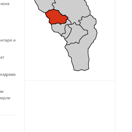
езона
й
ентаря и
кт
инздрава
ым
мерли