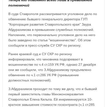
Теперь его обвиняют всего лишь в превышении
полномочий
В суде Ставрополя рассматривается уголовное дело по
обвинению бывшего генерального директора ГУП
"Корпорация развития Ставропольского края" Заура
Абдурахимова в превышении служебных полномочий.
Напомним, что первоначально уголовное дело на него
было заведено по статье "мошенничество". Об этом
сообщили в пресс-службе СУ СКР по региону.
Ранее краевой суд и СУ СКР по региону
информировали, что чиновника подозревают в
мошенничестве по ч.4 ст.159 УК РФ, однако 27 декабря
они же сообщили, что З.Абдурахимову предъявлено
обвинение по ч.1 ст.286 УК РФ (превышение
должностных полномочий).
З.Абдурахимов проходит по тому же делу, что и бывший
первый заместитель главы Минэкономразвития
Ставрополья Елена Кильпа. Ей инкриминируется 10-
кратное завышение стоимости госконтракта (ч.1 ст.285