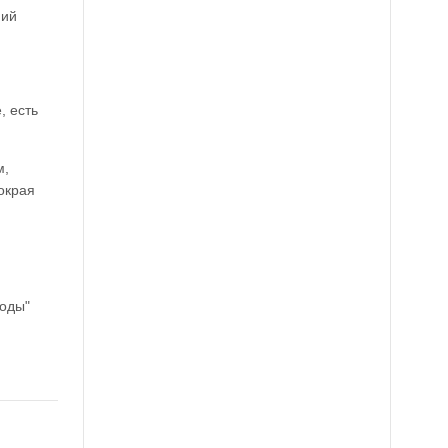
ний
, есть
м,
окрая
коды"