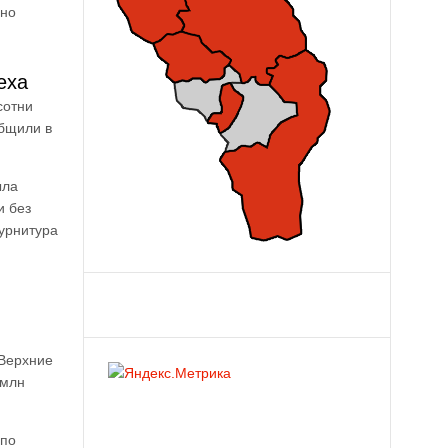
ьно
еха
сотни
общили в
ыла
и без
фурнитура
 Верхние
 млн
 по