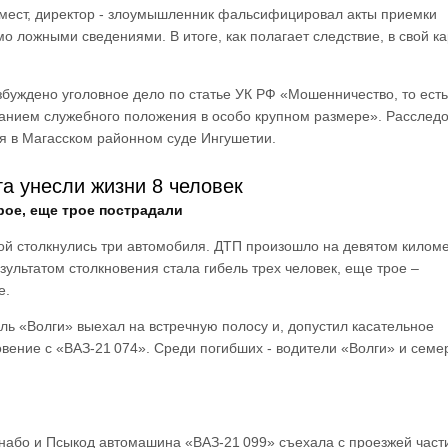
 мест, директор - злоумышленник фальсифицировал акты приемки
о ложными сведениями. В итоге, как полагает следствие, в свой к
буждено уголовное дело по статье УК РФ «Мошенничество, то есть
анием служебного положения в особо крупном размере». Расслед
ся в Магасском районном суде Ингушетии.
а унесли жизни 8 человек
рое, еще трое пострадали
ой столкнулись три автомобиля. ДТП произошло на девятом килом
зультатом столкновения стала гибель трех человек, еще трое –
е.
ль «Волги» выехал на встречную полосу и, допустил касательное
овение с «ВАЗ-21 074». Среди погибших - водители «Волги» и семер
або и Псыкод автомашина «ВАЗ-21 099» съехала с проезжей част