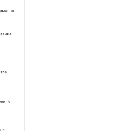
арман он
ование
етре
ки, а
и и