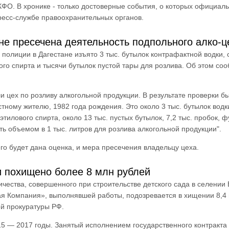
ФО. В хронике - только достоверные события, о которых официал
ресс-службе правоохранительных органов.
не пресечена деятельность подпольного алко-ц
полиции в Дагестане изъято 3 тыс. бутылок контрафактной водки, 
ого спирта и тысячи бутылок пустой тары для розлива. Об этом со
 цех по розливу алкогольной продукции. В результате проверки б
ному жителю, 1982 года рождения. Это около 3 тыс. бутылок водк
тилового спирта, около 13 тыс. пустых бутылок, 7,2 тыс. пробок, 
ть объемом в 1 тыс. литров для розлива алкогольной продукции".
го будет дана оценка, и мера пресечения владельцу цеха.
и похищено более 8 млн рублей
ества, совершенного при строительстве детского сада в селении
я Компания», выполнявшей работы, подозревается в хищении 8,4
ой прокуратуры РФ.
5 — 2017 годы. Занятый исполнением государственного контракта