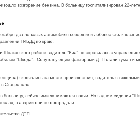
оизошло возгорание бензина. В больницу госпитализирован 22-лет
ье
екабря два легковых автомобиля совершили лобовое столкновение
правлении ГИБДД по краю.
и Шпаковского районе водитель "Киа" не справилась с управление
томобилем "Шкода". Сопутствующим факторами ДТП стали туман и м
 женщина) скончались на месте происшествия, водитель с тяжелыми
 в Ставрополе.
 в больницу, сейчас ими занимаются врачи. На заднем сидении "Ш
креслах, в аварии они не пострадали.
ятельства ДТП.