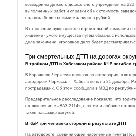
возведению детского дошкольного учреждения на 220
выполненных работ и справки об их стоимости заведом
положил более восьми миллионов рублей.
В отношении руководителя строительной компании воз
хищение чужого имущества путем обмана с использов
дела закончено, уголовное дело будет рассматривать
Три смертельных ДТП на дорогах округ
В тройном ДТП в Хабезском районе КЧР погибли т
В Карачаево-Черкесии произошла автоавария, в котор
автодороги Черкесск — Хабез в ночь на 21 декабря. Ре
пострадавших. Об этом сообщили в МВД по республик
Предварительное расследование показало, что водите
столкновение с «ВАЗ-2114», а затем и лобовое столкн
также пассажир жигулей.
В КБР три человека сгорели в результате ДТП
На автодороге, соединяющей населенные пункты Псын