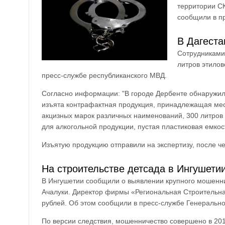
территории СК
сообщили в п
В Дагеста
Сотрудниками 
литров этилов
пресс-службе республиканского МВД.
Согласно информации: "В городе Дербенте обнаружили
изъята контрафактная продукция, принадлежащая мест
акцизных марок различных наименований, 300 литров э
для алкогольной продукции, пустая пластиковая емкос
Изъятую продукцию отправили на экспертизу, после че
На строительстве детсада в Ингушети
В Ингушетии сообщили о выявлении крупного мошеннич
Ачалуки. Директор фирмы «Региональная Строительна
рублей. Об этом сообщили в пресс-службе Генеральн
По версии следствия, мошенничество совершено в 201