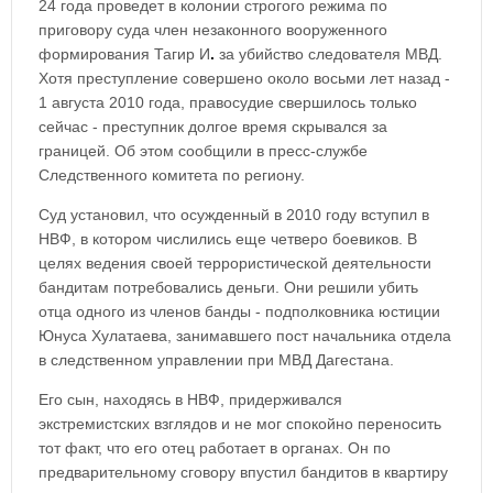
24 года проведет в колонии строгого режима по
приговору суда член незаконного вооруженного
формирования Тагир И
.
за убийство следователя МВД.
Хотя преступление совершено около восьми лет назад -
1 августа 2010 года, правосудие свершилось только
сейчас - преступник долгое время скрывался за
границей. Об этом сообщили в пресс-службе
Следственного комитета по региону.
Суд установил, что осужденный в 2010 году вступил в
НВФ, в котором числились еще четверо боевиков. В
целях ведения своей террористической деятельности
бандитам потребовались деньги. Они решили убить
отца одного из членов банды - подполковника юстиции
Юнуса Хулатаева, занимавшего пост начальника отдела
в следственном управлении при МВД Дагестана.
Его сын, находясь в НВФ, придерживался
экстремистских взглядов и не мог спокойно переносить
тот факт, что его отец работает в органах. Он по
предварительному сговору впустил бандитов в квартиру