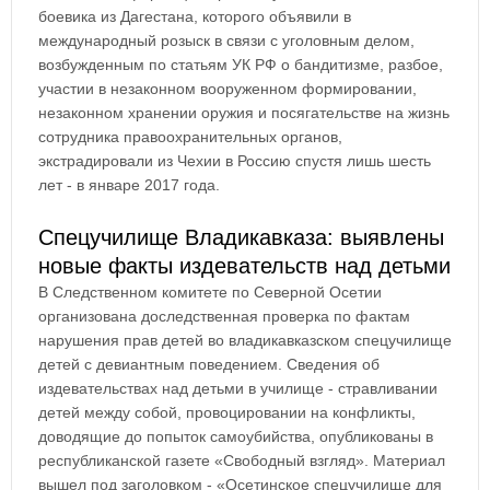
боевика из Дагестана, которого объявили в
международный розыск в связи с уголовным делом,
возбужденным по статьям УК РФ о бандитизме, разбое,
участии в незаконном вооруженном формировании,
незаконном хранении оружия и посягательстве на жизнь
сотрудника правоохранительных органов,
экстрадировали из Чехии в Россию спустя лишь шесть
лет - в январе 2017 года.
Спецучилище Владикавказа: выявлены
новые факты издевательств над детьми
В Следственном комитете по Северной Осетии
организована доследственная проверка по фактам
нарушения прав детей во владикавказском спецучилище
детей с девиантным поведением. Сведения об
издевательствах над детьми в училище - стравливании
детей между собой, провоцировании на конфликты,
доводящие до попыток самоубийства, опубликованы в
республиканской газете «Свободный взгляд». Материал
вышел под заголовком - «Осетинское спецучилище для