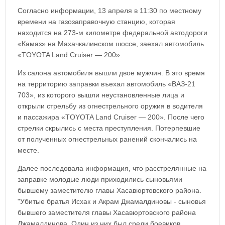
Согласно информации, 13 апреля в 11:30 по местному
времени на газозаправочную станцию, которая
находится на 273-м километре федеральной автодороги
«Камаз» на Махачкалинском шоссе, заехал автомобиль
«TOYOTA Land Cruiser — 200».
Из салона автомобиля вышли двое мужчин. В это время
на территорию заправки въехал автомобиль «ВАЗ-21
703», из которого вышли неустановленные лица и
открыли стрельбу из огнестрельного оружия в водителя
и пассажира «TOYOTA Land Cruiser — 200». После чего
стрелки скрылись с места преступления. Потерпевшие
от полученных огнестрельных ранений скончались на
месте.
Далее последовала информация, что расстрелянные на
заправке молодые люди приходились сыновьями
бывшему заместителю главы Хасавюртовского района.
"Убитые братья Исхак и Акрам Джамалдиновы - сыновья
бывшего заместителя главы Хасавюртовского района
Джамалдинова. Один из них был среди боевиков,