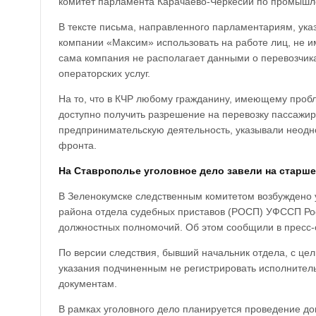
комитет парламента Карачаево-Черкесии по промышленн
В тексте письма, направленного парламентариям, ук
компании «Максим» использовать на работе лиц, не и
сама компания не располагает данными о перевозчик
операторских услуг.
На то, что в КЧР любому гражданину, имеющему проб
доступно получить разрешение на перевозку пассажир
предпринимательскую деятельность, указывали неодн
фронта.
На Ставрополье уголовное дело завели на старше
В Зеленокумске следственным комитетом возбуждено у
района отдела судебных приставов (РОСП) УФССП Ро
должностных полномочий. Об этом сообщили в пресс-
По версии следствия, бывший начальник отдела, с це
указания подчиненным не регистрировать исполнитель
документам.
В рамках уголовного дело планируется проведение д