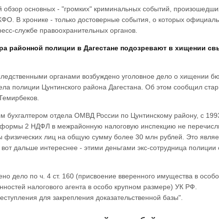
 обзор основных - "громких" криминальных событий, произошедши
ФО. В хронике - только достоверные события, о которых официал
ресс-службе правоохранительных органов.
ера районной полиции в Дагестане подозревают в хищении св
следственными органами возбуждено уголовное дело о хищении б
дела полиции Цунтинского района Дагестана. Об этом сообщил ста
Темирбеков.
ым бухгалтером отдела ОМВД России по Цунтинскому району, с 199
х формы 2 НДФЛ в межрайонную налоговую инспекцию не перечисл
 физических лиц на общую сумму более 30 млн рублей. Это являе
А вот дальше интереснее - этими деньгами экс-сотрудница полиции
но дело по ч. 4 ст. 160 (присвоение вверенного имущества в особо
анностей налогового агента в особо крупном размере) УК РФ.
еступления для закрепления доказательственной базы".