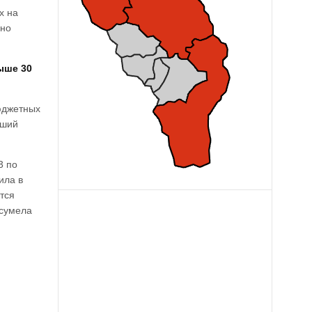
х на
ьно
ыше 30
юджетных
рший
3 по
ила в
тся
 сумела