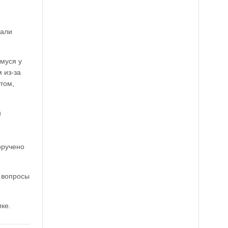
тали
муся у
 из-за
том,
й
оручено
 вопросы
ке.