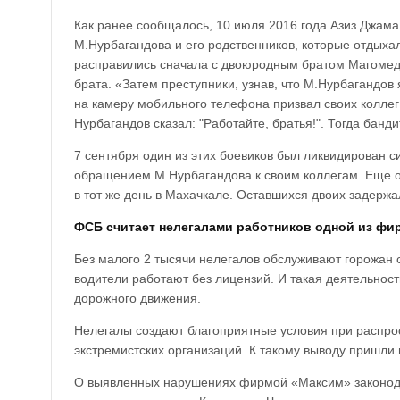
Как ранее сообщалось, 10 июля 2016 года Азиз Джамал
М.Нурбагандова и его родственников, которые отдыхал
расправились сначала с двоюродным братом Магомед
брата. «Затем преступники, узнав, что М.Нурбагандов
на камеру мобильного телефона призвал своих коллег
Нурбагандов сказал: "Работайте, братья!". Тогда банд
7 сентября один из этих боевиков был ликвидирован
обращением М.Нурбагандова к своим коллегам. Еще од
в тот же день в Махачкале. Оставшихся двоих задержа
ФСБ считает нелегалами работников одной из фир
Без малого 2 тысячи нелегалов обслуживают горожан 
водители работают без лицензий. И такая деятельнос
дорожного движения.
Нелегалы создают благоприятные условия при распро
экстремистских организаций. К такому выводу пришли
О выявленных нарушениях фирмой «Максим» законод