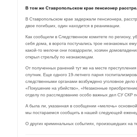
В том же Ставропольском крае пенсионер расстре
В Ставропольском крае задержали пенсионера, расст
двое погибших, один находится в реанимации.
Как сообщили в Следственном комитете по региону, у
себя дома, в ворота постучались трое незнакомых ему
какой-то мелочи они повздорили, хозяин домовладения
открыл стрельбу по незнакомцам.
От полученных ранений тут же на месте преступления 
спутник. Еще одного 19-летнего парня госпитализиро
следственными органами возбуждено уголовное дело 
«Покушение на убийство», «Незаконные приобретение
отделу по расследованию особо важных дел СУ СКР п
А была ли, указанная в сообщении «мелочь» основной
мы постараемся сообщить в нашей следующей ежене
О других криминальных событиях, произошедших на т