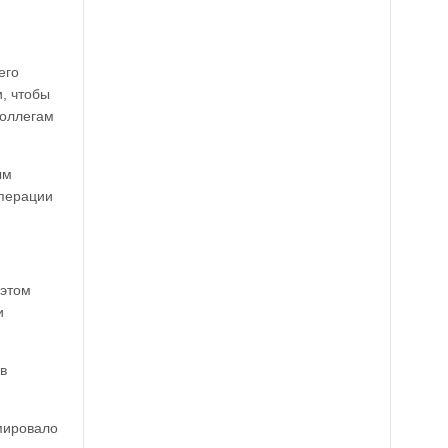
его
и, чтобы
коллегам
ым
операции
 этом
и
в
мировало