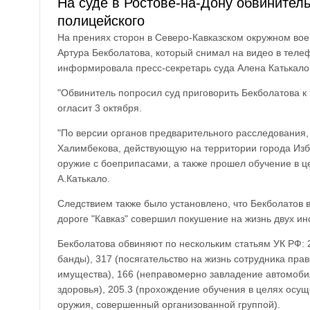
На суде в Ростове-на-Дону обвинител
полицейского
На прениях сторон в Северо-Кавказском окружном вое
Артура Бекболатова, который снимал на видео в теле
информировала пресс-секретарь суда Алена Катькало
"Обвинитель попросил суд приговорить Бекболатова к
огласит 3 октября.
"По версии органов предварительного расследования,
Халимбекова, действующую на территории города Избе
оружие с боеприпасами, а также прошел обучение в ц
А.Катькало.
Следствием также было установлено, что Бекболатов 
дороге "Кавказ" совершил покушение на жизнь двух и
Бекболатова обвиняют по нескольким статьям УК РФ: 
банды), 317 (посягательство на жизнь сотрудника пр
имущества), 166 (неправомерно завладение автомоби
здоровья), 205.3 (прохождение обучения в целях осущ
оружия, совершенный организованной группой).