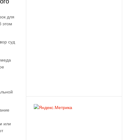
ого
рок для
б этом
вор суд
омеда
ое
альной
дание
и или
от