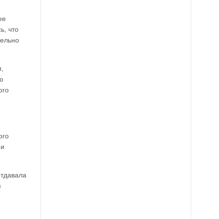
ее
ь, что
тельно
,
ю
ого
ого
ии
отдавала
м