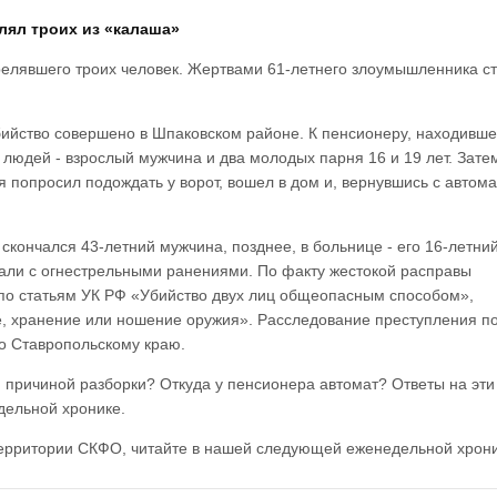
лял троих из «калаша»
релявшего троих человек. Жертвами 61-летнего злоумышленника с
бийство совершено в Шпаковском районе. К пенсионеру, находивше
 людей - взрослый мужчина и два молодых парня 16 и 19 лет. Затем
 попросил подождать у ворот, вошел в дом и, вернувшись с автома
скончался 43-летний мужчина, позднее, в больнице - его 16-летни
вали с огнестрельными ранениями. По факту жестокой расправы
по статьям УК РФ «Убийство двух лиц общеопасным способом»,
, хранение или ношение оружия». Расследование преступления п
о Ставропольскому краю.
 причиной разборки? Откуда у пенсионера автомат? Ответы на эти
дельной хронике.
ерритории СКФО, читайте в нашей следующей еженедельной хрони