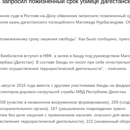
ь запросил пожизненный срок убийце дагестанск
нном суде в Ростове-на-Дону обвинение запросило пожизненный с
фоне казнь дагестанского полицейского Магомеда Нурбагандова. О
.
 пожизненному сроку лишения свободы". Как было сообщено, приго
 Бекболатов вступил в НВФ, а затем в банду под руководством Маг
рбаш (Дагестан). В составе банды он носил при себе огнестрельн
елях осуществления террористической деятельности", - пояснила
в августе 2016 года вместе с другими участниками банды на федер
нспекторов дорожно-патрульной службы МВД Республики Дагестан.
208 (участие в незаконном вооруженном формировании), 209 (соз
авоохранительного органа), 167 (умышленное повреждение чужого
лем без цели хищения с применением насилия, опасного для жизн
ествления террористической деятельности), 222 (незаконный обор