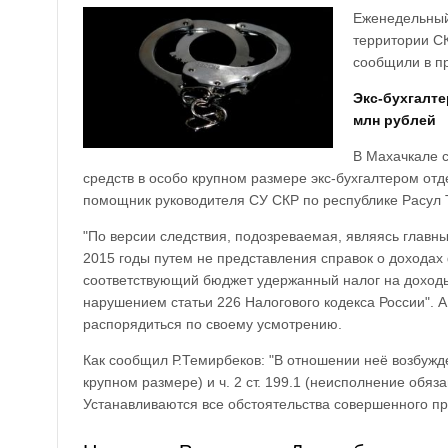
Еженедельный
территории СК
сообщили в п
Экс-бухгалт
млн рублей
В Махачкале 
средств в особо крупном размере экс-бухгалтером от
помощник руководителя СУ СКР по республике Расул 
"По версии следствия, подозреваемая, являясь главн
2015 годы путем не представления справок о дохода
соответствующий бюджет удержанный налог на доходы
нарушением статьи 226 Налогового кодекса России". 
распорядиться по своему усмотрению.
Как сообщил Р.Темирбеков: "В отношении неё возбужде
крупном размере) и ч. 2 ст. 199.1 (неисполнение обяз
Устанавливаются все обстоятельства совершенного пр