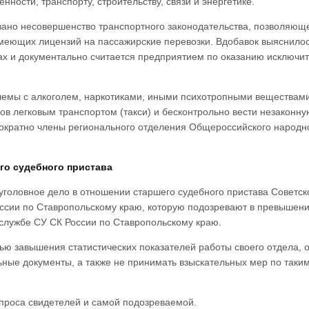
ости, транспорту, строительству, связи и энергетике.
азано несовершенство транспортного законодательства, позволяющ
меющих лицензий на пассажирские перевозки. Вдобавок выяснилос
ах и документально считается предприятием по оказанию исключи
лемы с алкоголем, наркотиками, иными психотропными веществами
ов легковым транспортом (такси) и бесконтрольно вести незаконну
ократно члены регионального отделения Общероссийского народн
го судебного пристава
головное дело в отношении старшего судебного пристава Советск
ссии по Ставропольскому краю, которую подозревают в превышен
службе СУ СК России по Ставропольскому краю.
лью завышения статистических показателей работы своего отдела, 
ные документы, а также не принимать взыскательных мер по таки
опроса свидетелей и самой подозреваемой.