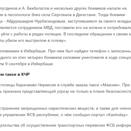
утдинов и А. Бекболатов и несколько других боевиков напали на
и в лесополосе близ села Сергокала в Дагестане. Тогда боевики
а - Абдурашидом Нурбагандовым, заступившимся за своего младш
 является сотрудником МВД, поставили его на колени и потребовал
 уйти с работы в рядах полиции. В последнем обращении к своим 
иты убили его выстрелом в голову».
 силовиками в Избербаше. При нем был найден телефон с записанн
ного из этих четырех боевиков силовики уничтожили в ходе спец
ли 9 сентября в Избербаше.
м такси в КЧР
столицы Карачаево-Черкесии в службе заказа такси «Максим». При
ть признана представляющей угрозу не только в плане безопасност
странении запрещенных наркотических веществ, а также для члено
 в управлении ФСБ республики, о чём сообщил портал «Kavtoday».
ательства об осуществлении транспортных перевозок ФСБ инфор