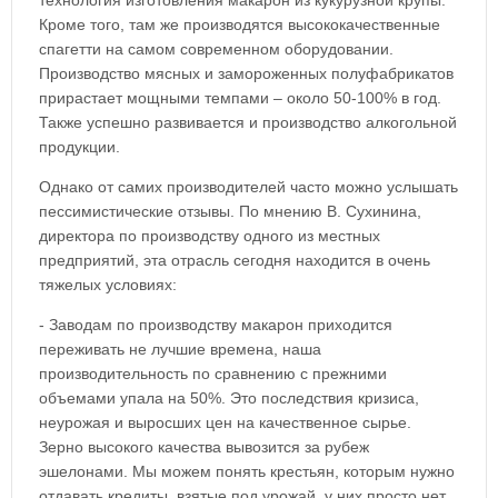
технология изготовления макарон из кукурузной крупы.
Кроме того, там же производятся высококачественные
спагетти на самом современном оборудовании.
Производство мясных и замороженных полуфабрикатов
прирастает мощными темпами – около 50-100% в год.
Также успешно развивается и производство алкогольной
продукции.
Однако от самих производителей часто можно услышать
пессимистические отзывы. По мнению В. Сухинина,
директора по производству одного из местных
предприятий, эта отрасль сегодня находится в очень
тяжелых условиях:
- Заводам по производству макарон приходится
переживать не лучшие времена, наша
производительность по сравнению с прежними
объемами упала на 50%. Это последствия кризиса,
неурожая и выросших цен на качественное сырье.
Зерно высокого качества вывозится за рубеж
эшелонами. Мы можем понять крестьян, которым нужно
отдавать кредиты, взятые под урожай, у них просто нет