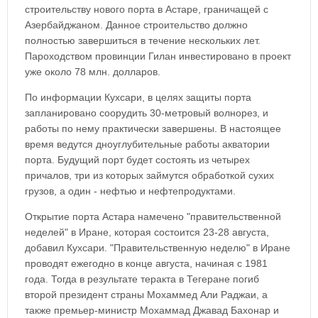
строительству нового порта в Астаре, граничащей с
Азербайджаном. Данное строительство должно
полностью завершиться в течение нескольких лет.
Пароходством провинции Гилан инвестировано в проект
уже около 78 млн. долларов.
По информации Кухсари, в целях защиты порта
запланировано соорудить 30-метровый волнорез, и
работы по нему практически завершены. В настоящее
время ведутся дноуглубительные работы акватории
порта. Будущий порт будет состоять из четырех
причалов, три из которых займутся обработкой сухих
грузов, а один - нефтью и нефтепродуктами.
Открытие порта Астара намечено "правительственной
неделей" в Иране, которая состоится 23-28 августа,
добавил Кухсари. "Правительственную неделю" в Иране
проводят ежегодно в конце августа, начиная с 1981
года. Тогда в результате теракта в Тегеране погиб
второй президент страны Мохаммед Али Раджаи, а
также премьер-министр Мохаммад Джавад Бахонар и