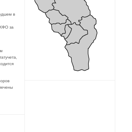
едшем в
СКФО за
ом
атучета,
ходится
роров
влечены