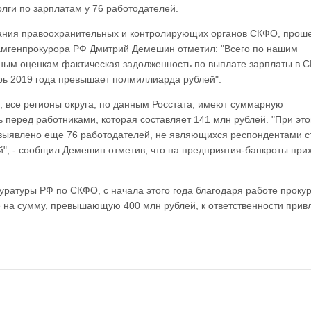
лги по зарплатам у 76 работодателей.
ания правоохранительных и контролирующих органов СКФО, прош
замгенпрокурора РФ Дмитрий Демешин отметил: "Всего по нашим
ным оценкам фактическая задолженность по выплате зарплаты в 
рь 2019 года превышает полмиллиарда рублей".
, все регионы округа, по данным Росстата, имеют суммарную
 перед работниками, которая составляет 141 млн рублей. "При эт
выявлено еще 76 работодателей, не являющихся респондентами ст
", - сообщил Демешин отметив, что на предприятия-банкроты при
ратуры РФ по СКФО, с начала этого года благодаря работе проку
е на сумму, превышающую 400 млн рублей, к ответственности при