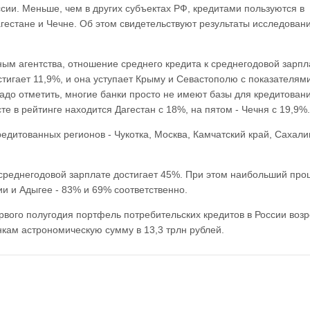
сии. Меньше, чем в других субъектах РФ, кредитами пользуются в
гестане и Чечне. Об этом свидетельствуют результаты исследован
ым агентства, отношение среднего кредита к среднегодовой зарпл
тигает 11,9%, и она уступает Крыму и Севастополю с показателям
надо отметить, многие банки просто не имеют базы для кредитован
те в рейтинге находится Дагестан с 18%, на пятом - Чечня с 19,9%.
редитованных регионов - Чукотка, Москва, Камчатский край, Сахали
 среднегодовой зарплате достигает 45%. При этом наибольший про
и и Адыгее - 83% и 69% соответственно.
ервого полугодия портфель потребительских кредитов в России возр
кам астрономическую сумму в 13,3 трлн рублей.