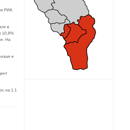
ия РИА
ате в
и 10,8%
ия. На
нская и
цент
ос на 1,1