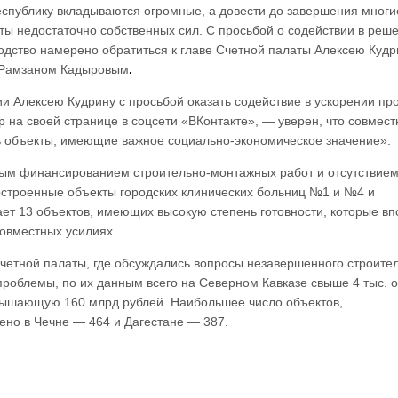
еспублику вкладываются огромные, а довести до завершения многи
ты недостаточно собственных сил. С просьбой о содействии в реш
одство намерено обратиться к главе Счетной палаты Алексею Кудр
и Рамзаном Кадыровым
.
 Алексею Кудрину с просьбой оказать содействие в ускорении пр
 на своей странице в соцсети «ВКонтакте», — уверен, что совмес
ь объекты, имеющие важное социально-экономическое значение».
ым финансированием строительно-монтажных работ и отсутствием
остроенные объекты городских клинических больниц №1 и №4 и
ет 13 объектов, имеющих высокую степень готовности, которые вп
совместных усилиях.
Счетной палаты, где обсуждались вопросы незавершенного строител
роблемы, по их данным всего на Северном Кавказе свыше 4 тыс. 
ышающую 160 млрд рублей. Наибольшее число объектов,
ено в Чечне — 464 и Дагестане — 387.