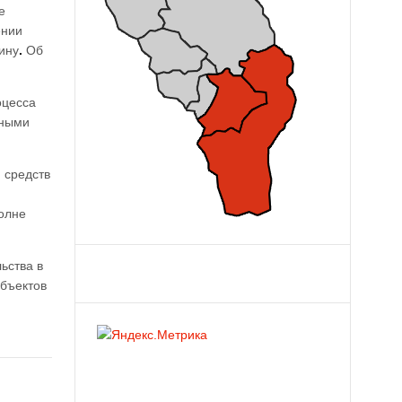
е
ении
ину
.
Об
оцесса
тными
 средств
олне
ьства в
объектов