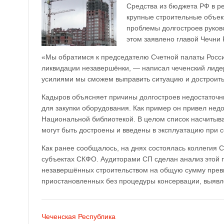
Средства из бюджета РФ в р
крупные строительные объек
проблемы долгостроев руков
этом заявлено главой Чечн
«Мы обратимся к председателю Счетной палаты России
ликвидации незавершёнки, — написал чеченский лидер
усилиями мы сможем выправить ситуацию и достроит
Кадыров объясняет причины долгостроев недостаточн
для закупки оборудования. Как пример он привел нед
Национальной библиотекой. В целом список насчитыва
могут быть достроены и введены в эксплуатацию при 
Как ранее сообщалось, на днях состоялась коллегия 
субъектах СКФО. Аудиторами СП сделан анализ этой п
незавершённых строительством на общую сумму прев
приостановленных без процедуры консервации, выявл
Чеченская Республика