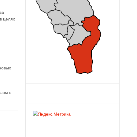
ва
в целях
 новых
шим в