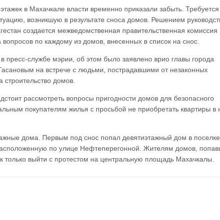
этажек в Махачкале власти временно приказали забыть. Требуется
туацию, возникшую в результате сноса домов. Решением руководст
агестан создается межведомственная правительственная комиссия 
 вопросов по каждому из домов, внесенных в список на снос.
в пресс-службе мэрии, об этом было заявлено врио главы города
Гасановым на встрече с людьми, пострадавшими от незаконных
 строительство домов.
едстоит рассмотреть вопросы пригодности домов для безопасного
иальным покупателям жилья с просьбой не приобретать квартиры в
тажные дома. Первым под снос попал девятиэтажный дом в поселке
расположенную по улице Нефтеперегонной. Жителям домов, попав
ак только выйти с протестом на центральную площадь Махачкалы.