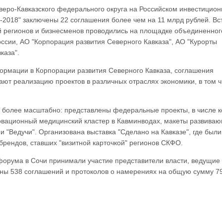
веро-Кавказского федерального округа на Российском инвестицио
2018" заключены 22 соглашения более чем на 11 млрд рублей. Вс
й регионов и бизнесменов проводились на площадке объединенног
ссии, АО "Корпорация развития Северного Кавказа", АО "Курорты
каза".
ормации в Корпорации развития Северного Кавказа, соглашения
ют реализацию проектов в различных отраслях экономики, в том 
 более масштабно: представлены федеральные проекты, в числе к
новационный медицинский кластер в Кавминводах, макеты развива
и "Ведучи". Организована выставка "Сделано на Кавказе", где были
брендов, ставших "визитной карточкой" регионов СКФО.
 форума в Сочи принимали участие представители власти, ведущие
аны 538 соглашений и протоколов о намерениях на общую сумму 7