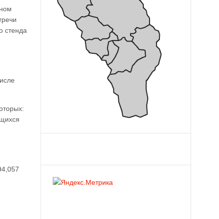
нном
тречи
о стенда
числе
оторых:
ющихся
94,057