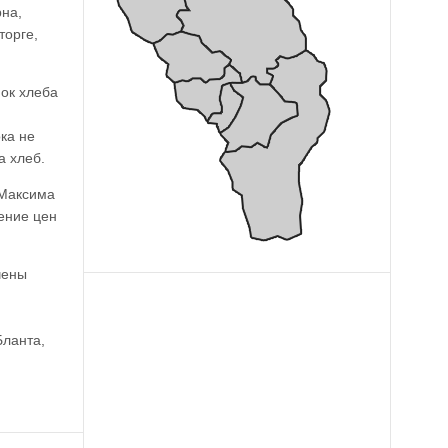
на,
торге,
ок хлеба
ка не
а хлеб.
 Максима
ение цен
чены
Бланта,