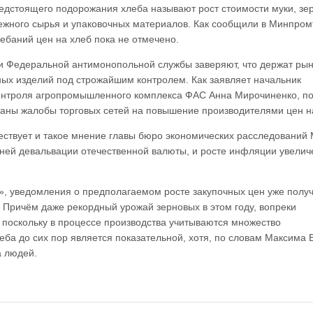
едстоящего подорожания хлеба называют рост стоимости муки, зер
ежного сырья и упаковочных материалов. Как сообщили в Минпром
ебаний цен на хлеб пока не отмечено.
и Федеральной антимонопольной службы заверяют, что держат рын
ых изделий под строжайшим контролем. Как заявляет начальник
онтроля агропромышленного комплекса ФАС Анна Мирочиненко, по
ваны жалобы торговых сетей на повышение производителями цен н
ествует и такое мнение главы бюро экономических расследований
ешней девальвации отечественной валюты, и росте инфляции увелич
, уведомления о предполагаемом росте закупочных цен уже полу
 Причём даже рекордный урожай зерновых в этом году, вопреки
 поскольку в процессе производства учитываются множество
еба до сих пор является показательной, хотя, по словам Максима 
а людей.