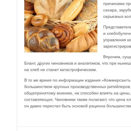
причинами пр
сахара, заруб
серьезных кол
Представител
и хлебобулочн
управления к
зарегистриро
Впрочем, сущ
Блант, других чиновников и аналитиков, что при нын
на хлеб не станет катастрофическим.
В то же время по информации издания «Коммерсантъ»
большинством крупных производственных ритейлеров.
общепринятому мнению, не способен влиять на цены,
составляющих. Чиновники также полагают, что цена хл
он давно перестал быть основой рациона большинств