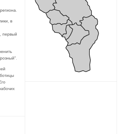
региона.
ики, в
, первый
ренить
розный".
ней
аботицы
Его
рабочих