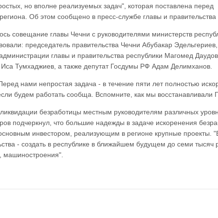
ростых, но вполне реализуемых задач", которая поставлена перед
региона. Об этом сообщено в пресс-службе главы и правительства 
ось совещание главы Чечни с руководителями министерств республ
вовали: председатель правительства Чечни Абубакар Эдельгериев,
 администрации главы и правительства республики Магомед Даудов
 Иса Тумхаджиев, а также депутат Госдумы РФ Адам Делимханов.
еред нами непростая задача - в течение пяти лет полностью иско
если будем работать сообща. Вспомните, как мы восстанавливали Г
по ликвидации безработицы местным руководителям различных уров
ров подчеркнул, что большие надежды в задаче искоренения безр
основным инвестором, реализующим в регионе крупные проекты. "
ьства - создать в республике в ближайшем будущем до семи тысяч 
а, машиностроения".