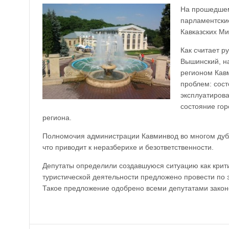
На прошедшем
парламентски
Кавказских Ми
Как считает р
Вышинский, н
регионом Кав
проблем: сост
эксплуатиров
состояние гор
региона.
Полномочия администрации Кавминвод во многом дубл
что приводит к неразберихе и безответственности.
Депутаты определили создавшуюся ситуацию как крити
туристической деятельности предложено провести по э
Такое предложение одобрено всеми депутатами закон