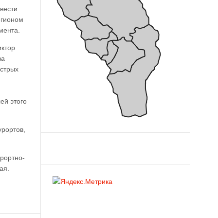
вести
егионом
мента.
иктор
ва
острых
ей этого
урортов,
урортно-
ая.