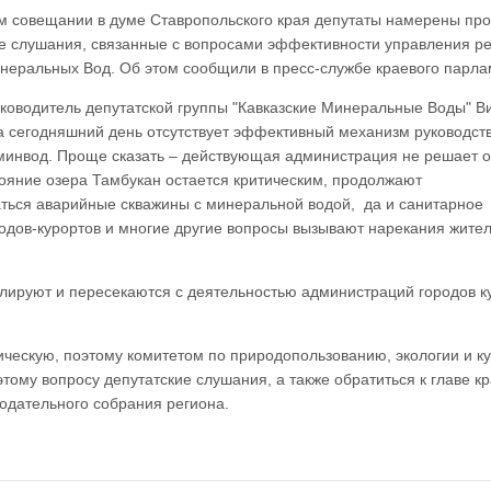
 совещании в думе Ставропольского края депутаты намерены про
е слушания, связанные с вопросами эффективности управления р
неральных Вод. Об этом сообщили в пресс-службе краевого парла
уководитель депутатской группы "Кавказские Минеральные Воды" В
а сегодняшний день отсутствует эффективный механизм руководст
минвод. Проще сказать – действующая администрация не решает 
ояние озера Тамбукан остается критическим, продолжают
аться аварийные скважины с минеральной водой, да и санитарное
одов-курортов и многие другие вопросы вызывают нарекания жител
ируют и пересекаются с деятельностью администраций городов к
ческую, поэтому комитетом по природопользованию, экологии и к
тому вопросу депутатские слушания, а также обратиться к главе кр
одательного собрания региона.