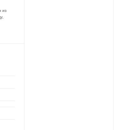
н из
у,