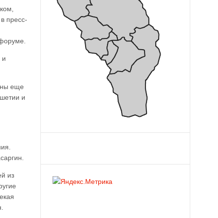
ком,
в пресс-
 форуме.
 и
ены еще
ушетии и
ния.
саргин.
ей из
ругие
лекая
.