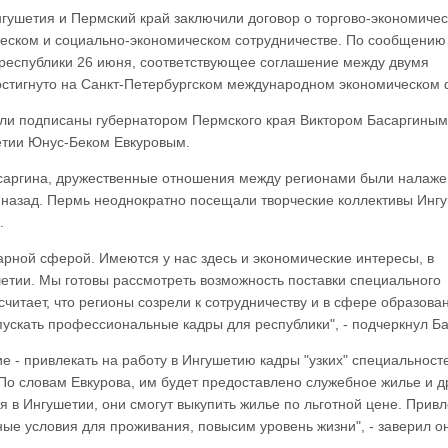
гушетия и Пермский край заключили договор о торгово-экономичес
еском и социально-экономическом сотрудничестве. По сообщению 
 республики 26 июня, соответствующее соглашение между двумя
остигнуто на Санкт-Петербургском международном экономическом
ли подписаны губернатором Пермского края Виктором Басаргиным
етии Юнус-Беком Евкуровым.
саргина, дружественные отношения между регионами были налаж
 назад. Пермь неоднократно посещали творческие коллективы Инг
.
арной сферой. Имеются у нас здесь и экономические интересы, в
шетии. Мы готовы рассмотреть возможность поставки специального
читает, что регионы созрели к сотрудничеству и в сфере образова
ыпускать профессиональные кадры для республики", - подчеркнул Ба
 - привлекать на работу в Ингушетию кадры "узких" специальност
. По словам Евкурова, им будет предоставлено служебное жилье и д
 в Ингушетии, они смогут выкупить жилье по льготной цене. Прив
е условия для проживания, повысим уровень жизни", - заверил он