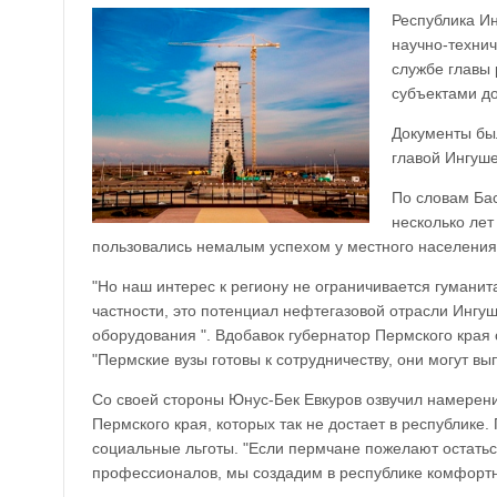
Республика Ин
научно-технич
службе главы
субъектами д
Документы бы
главой Ингуш
По словам Ба
несколько лет
пользовались немалым успехом у местного населения
"Но наш интерес к региону не ограничивается гуманит
частности, это потенциал нефтегазовой отрасли Ингу
оборудования ". Вдобавок губернатор Пермского края с
"Пермские вузы готовы к сотрудничеству, они могут в
Со своей стороны Юнус-Бек Евкуров озвучил намерение
Пермского края, которых так не достает в республике
социальные льготы. "Если пермчане пожелают остаться
профессионалов, мы создадим в республике комфортны