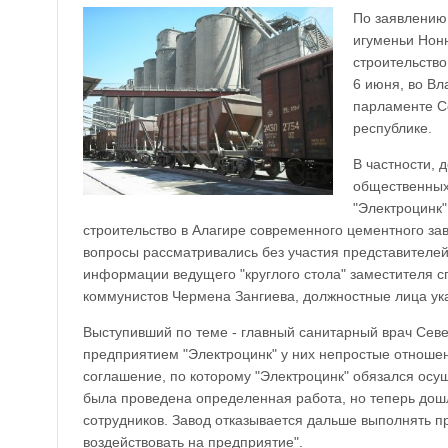
По заявлению
игуменьи Нонн
строительство
6 июня, во Вл
парламенте С
республике.
В частности, 
общественных
"Электроцинк"
строительство в Алагире современного цементного за
вопросы рассматривались без участия представителе
информации ведущего "круглого стола" заместителя с
коммунистов Чермена Зангиева, должностные лица ука
Выступивший по теме - главный санитарный врач Севе
предприятием "Электроцинк" у них непростые отношен
соглашение, по которому "Электроцинк" обязался ос
была проведена определенная работа, но теперь дошл
сотрудников. Завод отказывается дальше выполнять п
воздействовать на предприятие".