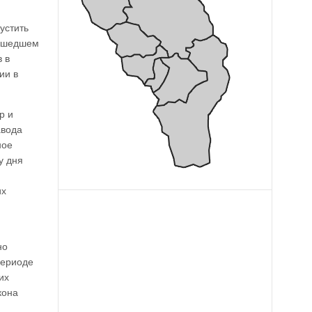
устить
рошедшем
 в
ии в
р и
авода
ное
у дня
их
но
периоде
их
кона