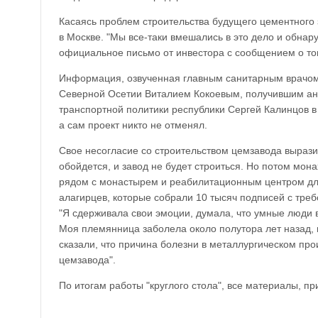
Касаясь проблем строительства будущего цементного 
в Москве. "Мы все-таки вмешались в это дело и обна
официальное письмо от инвестора с сообщением о том
Информация, озвученная главным санитарным врачом
Северной Осетии Виталием Кокоевым, получившим ан
транспортной политики республики Сергей Калинцов в
а сам проект никто не отменял.
Свое несогласие со строительством цемзавода вырази
обойдется, и завод не будет строиться. Но потом мон
рядом с монастырем и реабилитационным центром дл
алагирцев, которые собрали 10 тысяч подписей с треб
"Я сдерживала свои эмоции, думала, что умные люди в
Моя племянница заболела около полутора лет назад, 
сказали, что причина болезни в металлургическом прои
цемзавода".
По итогам работы "круглого стола", все материалы, п