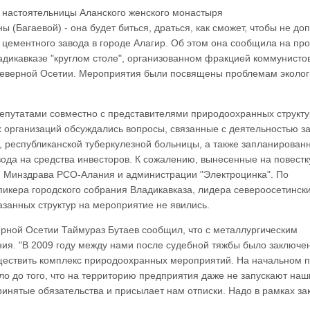
 настоятельницы Аланского женского монастыря
ы (Багаевой) - она будет биться, драться, как сможет, чтобы не доп
 цементного завода в городе Алагир. Об этом она сообщила на п
адикавказе "круглом столе", организованном фракцией коммунистов
еверной Осетии. Мероприятия были посвящены проблемам эколог
депутатами совместно с представителями природоохранных структу
 организаций обсуждались вопросы, связанные с деятельностью з
, республиканской туберкулезной больницы, а также запланирован
вода на средства инвесторов. К сожалению, вынесенные на повестк
й Минздрава РСО-Алания и администрации "Электроцинка". По
пикера городского собрания Владикавказа, лидера североосетинск
занных структур на мероприятие не явились.
рной Осетии Таймураз Бутаев сообщил, что с металлургическим
ия. "В 2009 году между нами после судебной тяжбы было заключе
уществить комплекс природоохранных мероприятий. На начальном 
о до того, что на территорию предприятия даже не запускают наш
ринятые обязательства и присылает нам отписки. Надо в рамках за