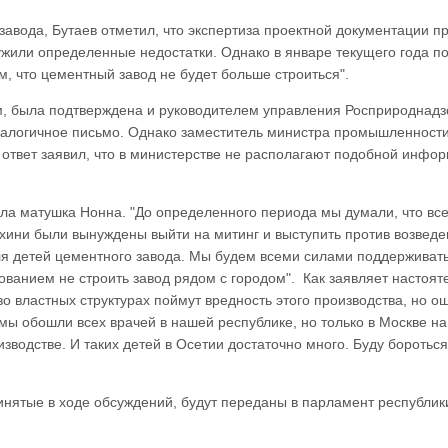
завода, Бутаев отметил, что экспертиза проектной документации п
ружили определенные недостатки. Однако в январе текущего года п
, что цементный завод не будет больше строиться".
, была подтверждена и руководителем управления Росприроднадз
алогичное письмо. Однако заместитель министра промышленности
 ответ заявил, что в министерстве не располагают подобной инфо
ла матушка Нонна. "До определенного периода мы думали, что вс
ахини были вынуждены выйти на митинг и выступить против возвед
я детей цементного завода. Мы будем всеми силами поддерживат
ованием не строить завод рядом с городом". Как заявляет настоят
о властных структурах поймут вредность этого производства, но о
мы обошли всех врачей в нашей республике, но только в Москве н
зводстве. И таких детей в Осетии достаточно много. Буду бороться
ринятые в ходе обсуждений, будут переданы в парламент республик