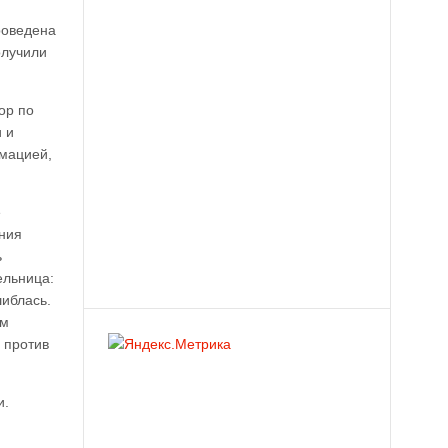
роведена
олучили
ор по
 и
рмацией,
е
ения
ь
ельница:
шиблась.
ам
 против
и.